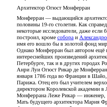
Архитектор Огюст Монферран
Монферран — выдающийся архитекто
половины 19-го столетия. Как справе
некоторые исследователи, даже если б
построил, кроме
собора
и
Александро
имя его вошло бы в золотой фонд мир
Однако Монферран был автором ещё 
интереснейших произведений архитек
Петербурге, так и в других городах Р
Анри Луи Огюст Рикар де Монферран
января 1786 года во Франции в Шайо,
Парижа. Отец его был учителем верхо
директором Королевской академии в 
Монферрана Леже Рикар — инженер, 
Мать будущего архитектора Мария Фр