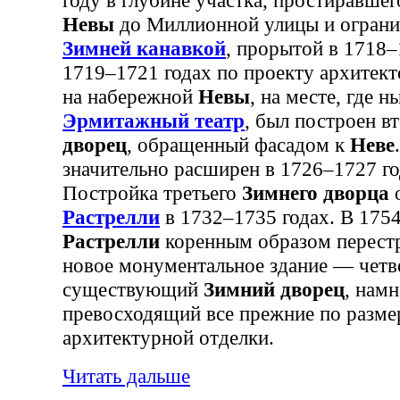
Невы
до Миллионной улицы и огранич
Зимней канавкой
, прорытой в 1718–
1719–1721 годах по проекту архитек
на набережной
Невы
, на месте, где 
Эрмитажный театр
, был построен в
дворец
, обращенный фасадом к
Неве
значительно расширен в 1726–1727 го
Постройка третьего
Зимнего дворца
Растрелли
в 1732–1735 годах. В 175
Растрелли
коренным образом перестр
новое монументальное здание — четв
существующий
Зимний дворец
, намн
превосходящий все прежние по разме
архитектурной отделки.
Читать дальше