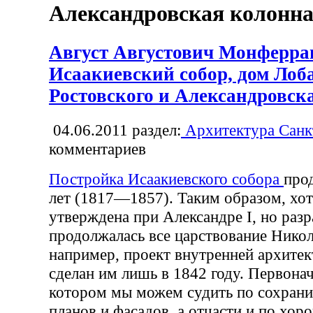
Александровская колонн
Август Августович Монферра
Исаакиевский собор, дом Лоб
Ростовского и Александровск
04.06.2011
раздел:
Архитектура Санк
комментариев
Постройка Исаакиевского собора
про
лет (1817—1857). Таким образом, хот
утверждена при Александре I, но разр
продолжалась все царствование Никола
например, проект внутренней архите
сделан им лишь в 1842 году. Первонач
котором мы можем судить по сохран
планов и фасадов, а отчасти и по хор