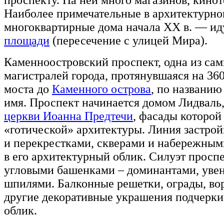
проспекту. На ней много магазинов, кинот
Наиболее примечательные в архитектурно
многоквартирные дома начала XX в. — ид
площади
(пересечение с улицей Мира).
Каменноостровский проспект, одна из са
магистралей города, протянувшаяся на 36
моста до
Каменного острова
, по названию
имя. Проспект начинается домом Лидваль
церкви Иоанна Предтечи
, фасады которо
«готической» архитектуры. Линия застро
и перекрестками, скверами и набережными
в его архитектурный облик. Силуэт просп
угловыми башенками – доминантами, уве
шпилями. Балконные решетки, ограды, во
другие декоративные украшения подчерки
облик.