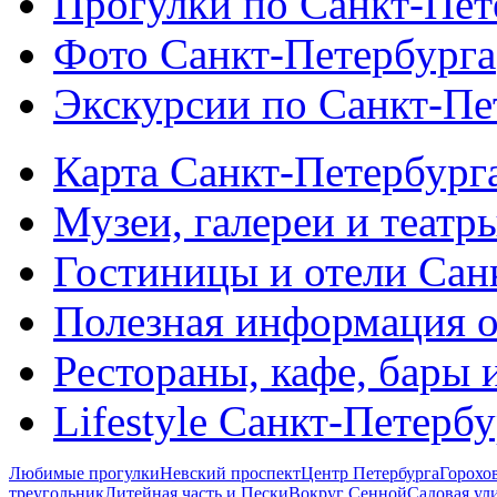
Прогулки по Санкт-Пет
Фото Санкт-Петербурга
Экскурсии по Санкт-Пе
Карта Санкт-Петербург
Музеи, галереи и театр
Гостиницы и отели Сан
Полезная информация о
Рестораны, кафе, бары 
Lifestyle Санкт-Петерб
Любимые прогулки
Невский проспект
Центр Петербурга
Горохо
треугольник
Литейная часть и Пески
Вокруг Сенной
Садовая ул