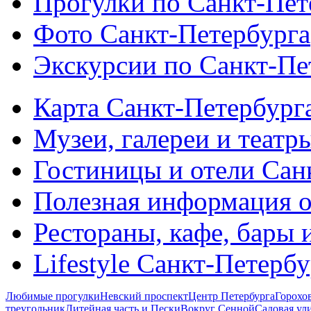
Прогулки по Санкт-Пет
Фото Санкт-Петербурга
Экскурсии по Санкт-Пе
Карта Санкт-Петербург
Музеи, галереи и театр
Гостиницы и отели Сан
Полезная информация о
Рестораны, кафе, бары 
Lifestyle Санкт-Петерб
Любимые прогулки
Невский проспект
Центр Петербурга
Горохо
треугольник
Литейная часть и Пески
Вокруг Сенной
Садовая ул