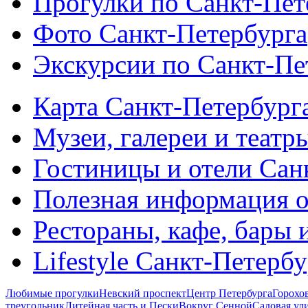
Прогулки по Санкт-Пет
Фото Санкт-Петербурга
Экскурсии по Санкт-Пе
Карта Санкт-Петербург
Музеи, галереи и театр
Гостиницы и отели Сан
Полезная информация о
Рестораны, кафе, бары 
Lifestyle Санкт-Петерб
Любимые прогулки
Невский проспект
Центр Петербурга
Горохо
треугольник
Литейная часть и Пески
Вокруг Сенной
Садовая ул