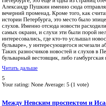
Петербурге, это еще и одна из страниц от
Александр Пушкин именно сюда отправля
вечерний променад. Кроме того, как счита
истории Петербурга, это место было эпиц
слухов. Именно отсюда новости расходили
самых окраин, и слухи эти были порой не
интересовались, где кто-то услышал новост
бульваре», у интересующегося исчезали а
Таких разносчиков новостей и слухов в П
бульварный вестовщик, либо гамбургская г
Читать дальше
5
Your rating:
None
Average:
5
(
1
vote)
Между Невским проспектом и Ис