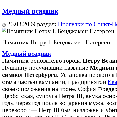
Медный всадник
26.03.2009
раздел:
Прогулки по Санкт-П
Памятник Петру I. Бенджамен Патерсен
Медный всадник
Памятник основателю города
Петру Вели
Пушкину получивший название
Медный 
символ Петербурга
. Установка первого 
стала частью кампании, предпринятой
Ека
своего положения на троне. София Фредер
Цербстская, супруга Петра III, внука осн
году, через год после воцарения мужа, во
переворот — Петр III был низложен и убит