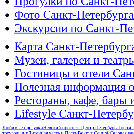
Прогулки по Санкт-Пет
Фото Санкт-Петербурга
Экскурсии по Санкт-Пе
Карта Санкт-Петербург
Музеи, галереи и театр
Гостиницы и отели Сан
Полезная информация о
Рестораны, кафе, бары 
Lifestyle Санкт-Петерб
Любимые прогулки
Невский проспект
Центр Петербурга
Горохо
треугольник
Литейная часть и Пески
Вокруг Сенной
Садовая ул