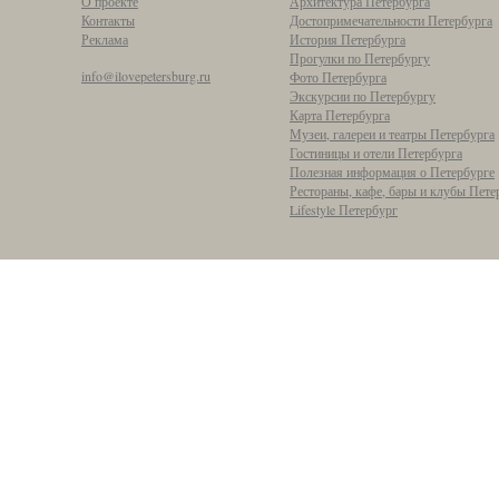
О проекте
Архитектура Петербурга
Контакты
Достопримечательности Петербурга
Реклама
История Петербурга
Прогулки по Петербургу
info@ilovepetersburg.ru
Фото Петербурга
Экскурсии по Петербургу
Карта Петербурга
Музеи, галереи и театры Петербурга
Гостиницы и отели Петербурга
Полезная информация о Петербурге
Рестораны, кафе, бары и клубы Пете
Lifestyle Петербург