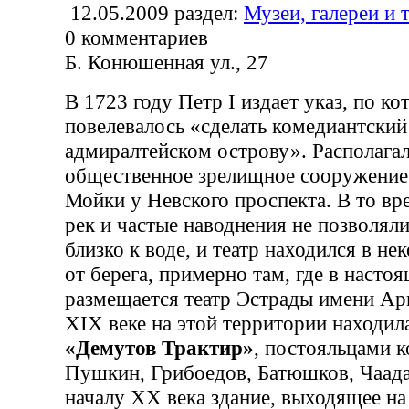
12.05.2009
раздел:
Музеи, галереи и 
0
комментариев
Б. Конюшенная ул., 27
В 1723 году Петр I издает указ, по к
повелевалось «сделать комедиантский
адмиралтейском острову». Располага
общественное зрелищное сооружение 
Мойки у Невского проспекта. В то вр
рек и частые наводнения не позволяли
близко к воде, и театр находился в н
от берега, примерно там, где в насто
размещается театр Эстрады имени Ар
XIX веке на этой территории находил
«Демутов Трактир»
, постояльцами 
Пушкин, Грибоедов, Батюшков, Чаада
началу XX века здание, выходящее н