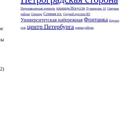
площадь Искусств
Петропавловская крепость
Пушкинская_10
Северные
Сенная пл.
районы
Семенцы
Средний проспект ВО
Фонтанка
Университетская набережная
Царское
центр Петербурга
ве
село
южные районы
пы
2)