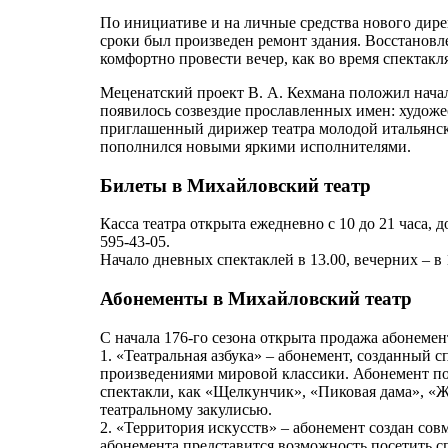
По инициативе и на личные средства нового дире
сроки был произведен ремонт здания. Восстановле
комфортно провести вечер, как во время спектакля,
Меценатский проект В. А. Кехмана положил начал
появилось созвездие прославленных имен: худож
приглашенный дирижер театра молодой итальянск
пополнился новыми яркими исполнителями.
Билеты в Михайловский театр
Касса театра открыта ежедневно с 10 до 21 часа
595-43-05.
Начало дневных спектаклей в 13.00, вечерних – в 
Абонементы в Михайловский театр
С начала 176-го сезона открыта продажа абонемен
1. «Театральная азбука» – абонемент, созданный 
произведениями мировой классики. Абонемент поз
спектакли, как «Щелкунчик», «Пиковая дама», «Жи
театральному закулисью.
2. «Территория искусств» – абонемент создан со
абонемента представится возможность посетить с