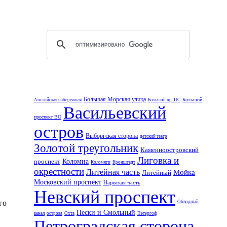
Большая Морская улица
Большой
Английская набережная
Большой пр. ПС
Васильевский
проспект ВО
остров
Выборгская сторона
детский театр
Золотой треугольник
Каменноостровский
Лиговка и
проспект
Коломна
Коломяги
Кронштадт
окрестности
Литейная часть
Мойка
Литейный
Московский проспект
Нарвская часть
Невский проспект
го
Обводный
Пески и Смольный
канал
острова
Охта
Петергоф
Петроградская сторона