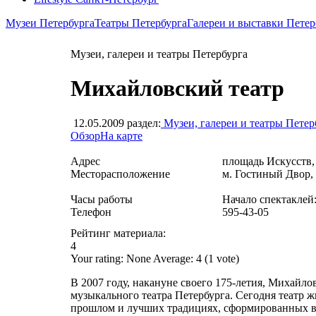
Музеи Петербурга
Театры Петербурга
Галереи и выставки Петер
Музеи, галереи и театры Петербурга
Михайловский театр
12.05.2009
раздел:
Музеи, галереи и театры Петер
Обзор
На карте
Адрес
площадь Искусств, 
Месторасположение
м. Гостиный Двор,
Часы работы
Начало спектаклей:
Телефон
595-43-05
Рейтинг материала:
4
Your rating:
None
Average:
4
(
1
vote)
В 2007 году, накануне своего 175-летия, Михайлов
музыкального театра Петербурга. Сегодня театр ж
прошлом и лучших традициях, сформированных в