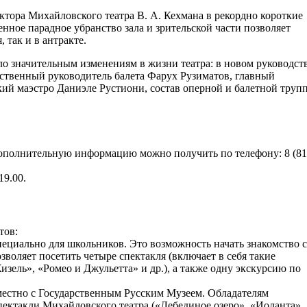
ктора Михайловского театра В. А. Кехмана в рекордно короткие
нное парадное убранство зала и зрительской части позволяет
 так и в антракте.
о значительным изменениям в жизни театра: в новом руководст
ественный руководитель балета Фарух Рузиматов, главный
ий маэстро Даниэле Рустиони, состав оперной и балетной труп
, дополнительную информацию можно получить по телефону: 8 (81
19.00.
тов:
специально для школьников. Это возможность начать знакомство с
воляет посетить четыре спектакля (включает в себя такие
зель», «Ромео и Джульетта» и др.), а также одну экскурсию по
вместно с Государственным Русским Музеем. Обладателям
пектакли Михайловского театра («Лебединое озеро», «Иоланта»,