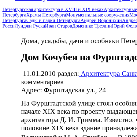
Петербургская архитектура в XVIII и XIX веках
Архитектурные
Петербурга
Храмы Петербурга
Монументальные сооружения
Мос
Петербурга
Сады и парки Петербурга
Андрей Воронихин
Андрея
Росси
Луиджи Руска
Иван Старов
Доменико Трезини
Юрий Фель
Дома, усадьбы, дачи и особняки Пете
Дом Кочубея на Фурштад
11.01.2010
раздел:
Архитектура Санк
комментариев
Адрес: Фурштадская ул., 24
На Фурштадтской улице стоял особня
начале XIX века по проекту выдающег
архитектора Д. И. Гримма. Известно, 
половине XIX века здание принадлежа