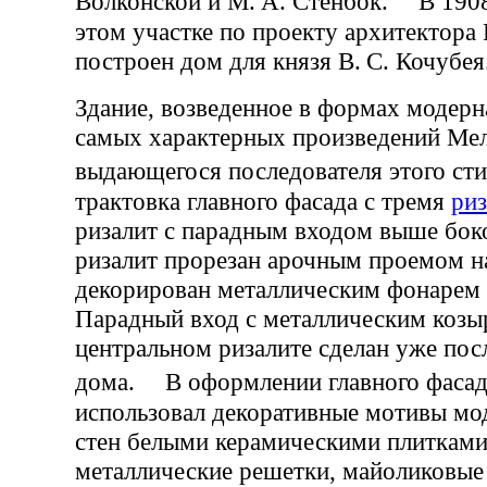
Волконской и М. А. Стенбок. В 1908
этом участке по проекту архитектора 
построен дом для князя В. С. Кочубея
Здание, возведенное в формах модерн
самых характерных произведений Мел
выдающегося последователя этого с
трактовка главного фасада с тремя
ри
ризалит с парадным входом выше бо
ризалит прорезан арочным проемом на
декорирован металлическим фонарем н
Парадный вход с металлическим козы
центральном ризалите сделан уже пос
дома. В оформлении главного фаса
использовал декоративные мотивы мо
стен белыми керамическими плитками
металлические решетки, майоликовые