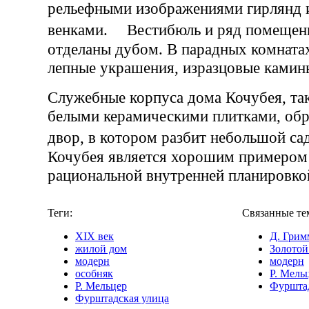
рельефными изображениями гирлянд и
венками. Вестибюль и ряд помещен
отделаны дубом. В парадных комната
лепные украшения, изразцовые камины
Служебные корпуса дома Кочубея, та
белыми керамическими плитками, об
двор, в котором разбит небольшой 
Кочубея является хорошим примером 
рациональной внутренней планировко
Теги:
Связанные те
XIX век
Д. Грим
жилой дом
Золотой
модерн
модерн
особняк
Р. Мель
Р. Мельцер
Фурштад
Фурштадская улица