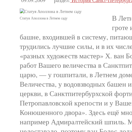
09.09.2009
раздел:
История Санкт-Петербург
В Летн
Статуя Аполлона в Летнем саду
гроте 
башне, входившей в систему, питаю
трудились лучшие силы, и в их числ
«разных художеств мастер» Х. ван Б
работ Вашего величества в Санктпи
царю, — у гошпитали, в Летнем дом
Величества, у водовзводных башен и
церкви, в Санктпитербурхской форт
Петропавловской крепости и у Ваше
Конюшенного двора». Здесь ещё мно
например Адмиралтейский шпиль. М
недоставало, поэтому ван Болес дол