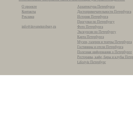
О проекте
Архитектура Петербурга
Контакты
Достопримечательности Петербурга
Реклама
История Петербурга
Прогулки по Петербургу
info@ilovepetersburg.ru
Фото Петербурга
Экскурсии по Петербургу
Карта Петербурга
Музеи, галереи и театры Петербурга
Гостиницы и отели Петербурга
Полезная информация о Петербурге
Рестораны, кафе, бары и клубы Пете
Lifestyle Петербург