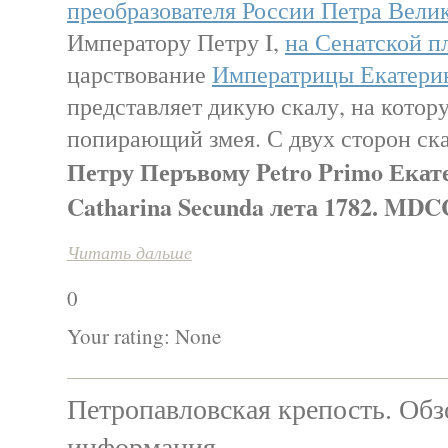
преобразователя России Петра Вели
Императору Петру I,
на Сенатской 
царствование
Императрицы Екатерин
представляет дикую скалу, на котор
попирающий змея. С двух сторон ск
Петру Перъвому Petro Primo Екат
Catharina Secunda лета 1782. M
Читать дальше
0
Your rating:
None
Петропавловская крепость. Обз
информация