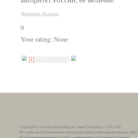
Читать дальше
0
Your rating:
None
1
2
3
4
5
6
7
Copyright © www.ilovepetersburg.ru, Санкт-Петербург, 1703-2026.
Все права на опубликованные материалы принадлежат администрации сайта 
Использование материалов сайта и информация для правообладателей.