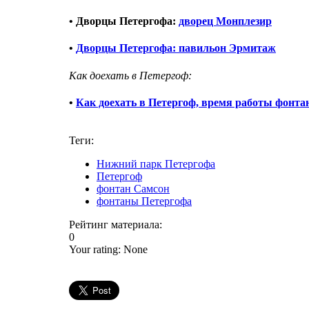
• Дворцы Петергофа:
дворец Монплезир
•
Дворцы Петергофа: павильон Эрмитаж
Как доехать в Петергоф:
•
Как доехать в Петергоф, время работы фонтан
Теги:
Нижний парк Петергофа
Петергоф
фонтан Самсон
фонтаны Петергофа
Рейтинг материала:
0
Your rating:
None