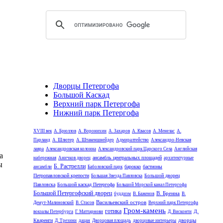
Дворцы Петергофа
Большой Каскад
Верхний парк Петергофа
Нижний парк Петергофа
XVIII век
А. Брюллов
А. Воронихин
А. Захаров
А. Квасов
А. Менелас
А.
Парланд
А. Шлютер
А. Штакеншнейдер
Адмиралтейство
Александро-Невская
лавра
Александровская колонна
Александровский парк Царского Села
Английская
а
ансамбль центральных площадей
набережная
Аничков дворец
архитектурные
ы
Б. Растрелли
барокко
бастионы
ансамбли
Баболовский парк
Петропавловской крепости
Большой дворец
Большая Звезда Павловска
Павловска
Большой каскад Петергофа
Большой Морской канал Петергофа
Большой Петергофский дворец
В. Бренна
буддизм
В. Баженов
В.
Васильевский остров
Демут-Малиновский
В. Стасов
Верхний парк Петергофа
Гром-камень
готика
Д.
вокзалы Петербурга
Г. Маттарнови
Д. Висконти
дворцы
Кваренги
Д. Трезини
дацан
Дворцовая площадь
дворцовые интерьеры