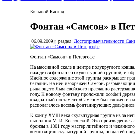
Большой Каскад
Фонтан «Самсон» в Пет
06.09.2009
раздел:
Достопримечательности Санк
Фонтан «Самсон» в Петергофе
На массивной скале в центре полукруглого ковш
находится фонтан со скульптурной группой, изоб
Идейное содержание этой группы раскрывает гра
баталии. На ней изображен Самсон, разрывающий 
рыкающего Льва свейского преславно растерзавше
году. К новому фонтану проложили особый дерев
квадратный постамент «Самсон» был сложен из к
располагалось восемь фонтанирующих дельфинов
К концу XVIII века скульптурная группа из-за н
выполнил М. И. Козловский. Это произведение - 
бронзы в 1801 году мастер литейного и чеканног
композицию скульптурной группы, но дал ей нов