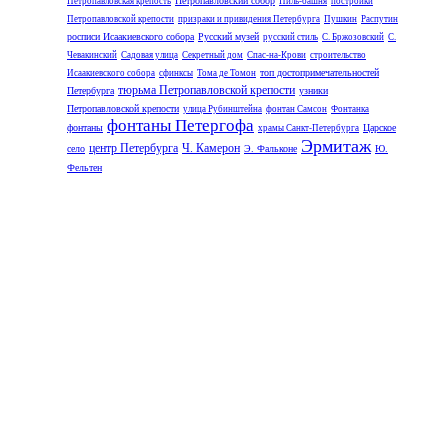
Петропавловский собор
Петропавловская крепость
Пиль-башня
постройки
Петропавловской крепости
призраки и привидения Петербурга
Пушкин
Распутин
росписи Исаакиевского собора
Русский музей
русский стиль
С. Бржозовский
С.
Чевакинский
Садовая улица
Секретный дом
Спас-на-Крови
строительство
топ достопримечательностей
Исаакиевского собора
сфинксы
Тома де Томон
тюрьма Петропавловской крепости
Петербурга
узники
Петропавловской крепости
улица Рубинштейна
фонтан Самсон
Фонтанка
фонтаны Петергофа
фонтаны
Царское
храмы Санкт-Петербурга
Эрмитаж
центр Петербурга
Ч. Камерон
село
Э. Фальконе
Ю.
Фельтен