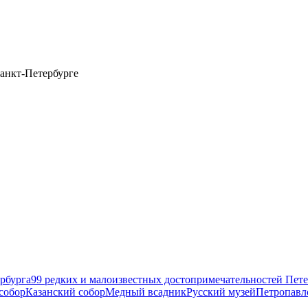
анкт-Петербурге
рбурга
99 редких и малоизвестных достопримечательностей Пете
собор
Казанский собор
Медный всадник
Русский музей
Петропавл