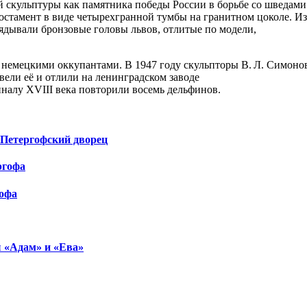
 скульптуры как памятника победы России в борьбе со шведами
стамент в виде четырехгранной тумбы на гранитном цоколе. Из
дывали бронзовые головы львов, отлитые по модели,
немецкими оккупантами. В 1947 году скульпторы В. Л. Симоно
вели её и отлили на ленинградском заводе
иналу XVIII века повторили восемь дельфинов.
Петергофский дворец
ргофа
офа
 «Адам» и «Ева»