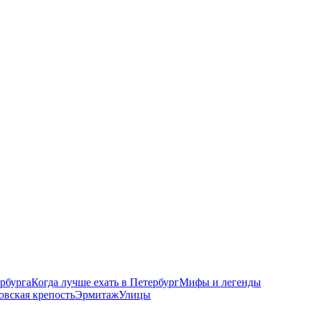
рбурга
Когда лучше ехать в Петербург
Мифы и легенды
овская крепость
Эрмитаж
Улицы