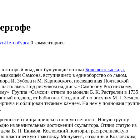
ергофе
т-Петербурга
0
комментариев
а, в который впадают бушующие потоки
Большого каскада
,
ражающей Самсона, вступившего в единоборство со львом.
вюра И. Зубова и М. Карновского, посвященная Полтавской
пасть льва. Под рисунком надпись: «Сампсону Российскому,
му». Группа «Самсон» отлита по модели Б. К. Растрелли в 1735
янный водовод от Бабигона. Созданный по рисунку М. Г. Земцов
ирпича и облицован тесаным камнем. На нем у подножия групп
.
епрочности свинца пришла в полную ветхость. Новую группу
одно из значительных достижений скульптора. Отлил статую из
о дела В. П. Екимов. Козловский повторил растреллиевскую
ую пластическую трактовку. Монумент, созданный Козловским,