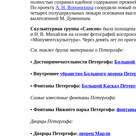
полностью сохранил идейное содержание прежней
По проекту
А. Н. Воронихина
соорудили новый по
четырех полуциркульных люкарн основания выгля
вылепленной М. Думниным.
Скульптурная группа «Самсон»
была похищена 
и Н. В. Михайлов на основе фотографий воспроиз
«Монументскульптура». Через девять лет по ориг
См. также другие материалы о Петергофе:
• Достопримечательности Петергофа:
Большой 
• Внутреннее
убранство Большого дворца Пете
• Фонтаны Петергофа:
Большой Каскад Петерг
Самые известные фонтаны Петергофа:
• Фонтаны Нижнего парка Петергофа:
фонтаны
Дворцы Петергофа:
• Дворцы Петергофа:
дворец Марли