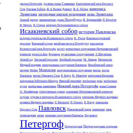
.
долина реки Славянки
дворцы Петергофа
Екатерининский парк Царского
живопись
Села
Емельян Хайлов
Ж.-Б. Валлен-Деламот
Ж.-Б. Леблон
Эрмитажа
залы Эрмитажа
загородные царские резиденции
знаменитые дома Петербурга
И. Браунштейн
Зимний дворец
И. Коробов
И. Мартос
И. Старов
интерьер Петропавловского собора
в
Исаакиевский собор
история Павловска
К. Росси
история строительства Исаакиевского собора
Каменноостровский
проспект
Каменный остров
китайские места в Петербурге
классицизм
крепостные сооружения Петропавловской
Колонистский парк Петергофа
костел
культовые сооружения
крепости
крепость Бип
Кронверк
Л. Шарлемань
М. Земцов
Летний сад
Лиговский проспект
Литейный проспект
Мариенталь
Медный всадник
мемориальные сооружения Павловска
Михайловский замок
Монплезир
модерн
мосты
Мойка
монументальные сооружения
мосты
мосты Царского Села
Н. Микетти
Павловска
Н. Бенуа
набережная Карповки
Невский проспект
набережная Лейтенанта Шмидта
необычные дома
необычные
Нижний парк Петергофа
необычные памятники
музеи
новая Сильвия
О. Монферран
основание Петропавловской крепости
общественные здания
открытие Медного всадника
острова
отделка и интерьеры Исаакиевского собора
отливка Медного всадника
П. Висконти
П. Гонзаго
П. Клодт
павильоны
Павловск
Павловский парк
парк
Царского Села
памятники
Александрия
парки
парковые сооружения Павловска
Паульлюст
Петергоф
Петроградская сторона
Петроградская