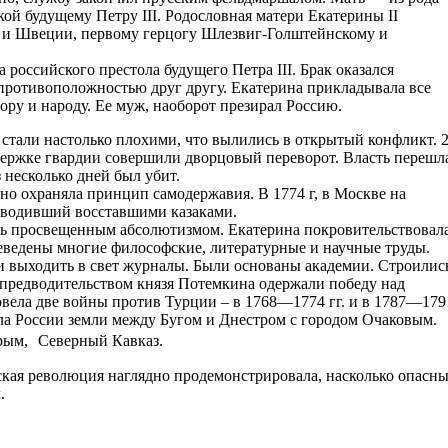
ой будущему Петру III. Родословная матери Екатерины II
и и Швеции, первому герцогу Шлезвиг-Голштейнскому и
а российского престола будущего Петра III. Брак оказался
противоположностью друг другу. Екатерина прикладывала все
ору и народу. Ее муж, наоборот презирал Россию.
стали настолько плохими, что вылились в открытый конфликт. 
держке гвардии совершили дворцовый переворот. Власть перешл
з несколько дней был убит.
но охраняла принцип самодержавия. В 1774 г, в Москве на
ководивший восставшими казаками.
сь просвещенным абсолютизмом. Екатерина покровительствовал
еведены многие философские, литературные и научные труды.
 выходить в свет журналы. Были основаны академии. Строилис
 предводительством князя Потемкина одержали победу над
овела две войны против Турции – в 1768—1774 гг. и в 1787—179
пила России земли между Бугом и Днестром с городом Очаковым.
Крым, Северный Кавказ.
ская революция наглядно продемонстрировала, насколько опасн
.