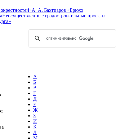
 окрестностей»
А. А. Бахтиаров «Брюхо
а
Неосуществленные градостроительные проекты
урга»
А
Б
В
Г
ь
Д
Е
Ж
от
З
И
К
на
Л
М