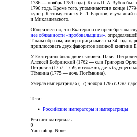
1786 — ноябрь 1789 года). Князь П. А. Зубов бы
1796 года. Кроме того, упоминаются в конце 1779
купец. К этому списку Я. Л. Барсков, изучавший
и Миклашевского.
Общеизвестно, что Екатерина не пренебрегала с
нее обязанности «пробовальщицы»
, определявше
Таким образом, императрица имела за 34 года цар
приплюсовать двух фаворитов великой княгини Ек
У Екатерины было двое сыновей: Павел Петрович 
Алексей Бобринский (1762 — сын Григория Орлов
Петровна (1757–1759, возможно, дочь будущего к
Тёмкина (1775 — дочь Потёмкина).
Умерла императрица6 (17) ноября 1796 г. Она цар
Теги:
Российские императоры и императрицы
Рейтинг материала:
0
Your rating:
None