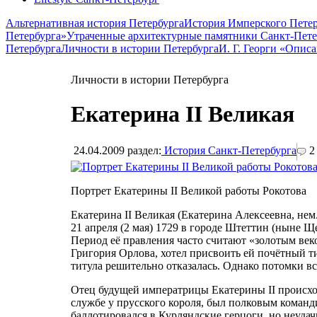
Альтернативная история Петербурга
История Имперского Петер
Петербурга»
Утраченные архитектурные памятники Санкт-Пете
Петербурга
Личности в истории Петербурга
И. Г. Георги «Опис
Личности в истории Петербурга
Екатерина II Великая
24.04.2009
раздел:
История Санкт-Петербурга
2
Портрет Екатерины II Великой работы Рокотова
Екатерина II Великая (Екатерина Алексеевна, нем. 
21 апреля (2 мая) 1729 в городе Штеттин (ныне Щ
Период её правления часто считают «золотым век
Григория Орлова, хотел присвоить ей почётный т
титула решительно отказалась. Однако потомки вс
Отец будущей императрицы Екатерины II происход
службе у прусского короля, был полковым команд
баллотировался в Курляндские герцоги, но неуда