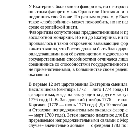
У Екатерины было много фаворитов, но с возраст
опытным фаворитам как Орлов или Потемкин и пр
подчинить своей воле. По разным оценкам, у Ека
такое «любвеобилие» может покоробить, но не над
среде европейской знати.
Фаворитизм сопутствовал предшественникам и пр
абсолютной монархии. Но ни до Екатерины, ни по
проявлялось в такой откровенно вызывающей фор
как-то заявила, что Россия должна быть благодар
овладевавшими под её руководством мудростью уп
государственными способностями отличался лишь
соединились со способностями государственного 
не примечательными, в большинстве своем радевш
оказавших.
В первые 12 лет царствования Екатерина сменила д
Васильчикова (сентябрь 1772 — лето 1774 года).
фаворитизма, когда на вахту один за другим засту
1776 год); П. В. Завадовский (ноябрь 1776 — июль
Корсаков (1778 — июнь 1779 года). До 10 октября
и Страхова; непродолжительным оказался фавор ещ
— март 1780 года). Затем настало памятное для Е
прерываемое непродолжительными связями с Морд
случае» значительно дольше — с февраля 1783 по