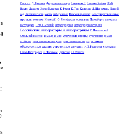
России
Д. Трезини
Дворцовая площадь
Екатерина II
Емельян Хайлов
Ж.-Б.
Коломна
Валлен-Деламот
Зимний дворец
К. Росси
К. Тон
Л. Шарлемань
Летний
неосуществленные
сад
Литейная часть
мосты
набережные
Невский проспект
проекты мостов
основание Петербурга
Николай I
О. Монферран
панорама
 в
Петербурга
Петр I Великий
Петроградская
Петроградская сторона
Российские императоры и императрицы
С. Чевакинский
ой
утраченные дворцы
Смольный и Пески
Тома де Томон
утраченные дома и
утраченные
особняки
утраченные жилые дома
утраченные мосты
общественные здания
утраченные святыни
Ф.-Б. Растрелли
художники
Санкт-Петербурга
Э. Фальконе
Эрмитаж
Ю. Фельтен
о
ем
С.
а
9
ль