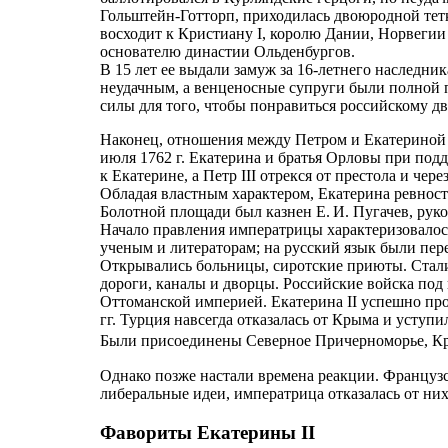
Гольштейн-Готторп, приходилась двоюродной тетк
восходит к Кристиану I, королю Дании, Норвеги
основателю династии Ольденбургов.
В 15 лет ее выдали замуж за 16-летнего наследник
неудачным, а венценосные супруги были полной 
силы для того, чтобы понравиться российскому дв
Наконец, отношения между Петром и Екатериной 
июля 1762 г. Екатерина и братья Орловы при под
к Екатерине, а Петр III отрекся от престола и чере
Обладая властным характером, Екатерина ревност
Болотной площади был казнен Е. И. Пугачев, ру
Начало правления императрицы характеризовало
ученым и литераторам; на русский язык были пер
Открывались больницы, сиротские приюты. Стали
дороги, каналы и дворцы. Российские войска под
Оттоманской империей. Екатерина II успешно пр
гг. Турция навсегда отказалась от Крыма и усту
Были присоединены Северное Причерноморье, 
Однако позже настали времена реакции. Француз
либеральные идеи, императрица отказалась от них
Фавориты Екатерины II