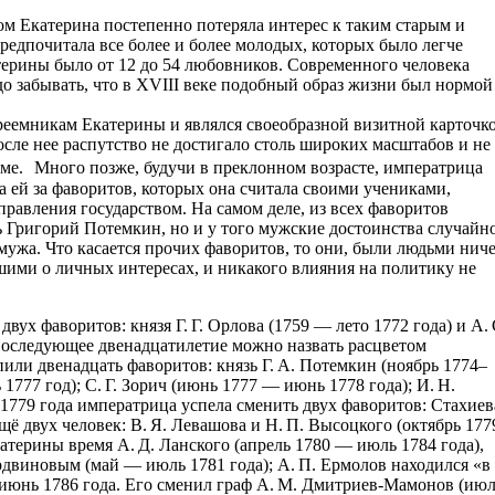
ом Екатерина постепенно потеряла интерес к таким старым и
едпочитала все более и более молодых, которых было легче
терины было от 12 до 54 любовников. Современного человека
о забывать, что в XVIII веке подобный образ жизни был нормой
еемникам Екатерины и являлся своеобразной визитной карточк
сле нее распутство не достигало столь широких масштабов и не
ме. Много позже, будучи в преклонном возрасте, императрица
на ей за фаворитов, которых она считала своими учениками,
равления государством. На самом деле, из всех фаворитов
 Григорий Потемкин, но и у того мужские достоинства случайн
мужа. Что касается прочих фаворитов, то они, были людьми нич
ими о личных интересах, и никакого влияния на политику не
вух фаворитов: князя Г. Г. Орлова (1759 — лето 1772 года) и А. 
 Последующее двенадцатилетие можно назвать расцветом
пили двенадцать фаворитов: князь Г. А. Потемкин (ноябрь 1774–
 1777 год); С. Г. Зорич (июнь 1777 — июнь 1778 года); И. Н.
 1779 года императрица успела сменить двух фаворитов: Стахиев
ё двух человек: В. Я. Левашова и Н. П. Высоцкого (октябрь 177
катерины время А. Д. Ланского (апрель 1780 — июль 1784 года),
виновым (май — июль 1781 года); А. П. Ермолов находился «в
 июнь 1786 года. Его сменил граф А. М. Дмитриев-Мамонов (ию