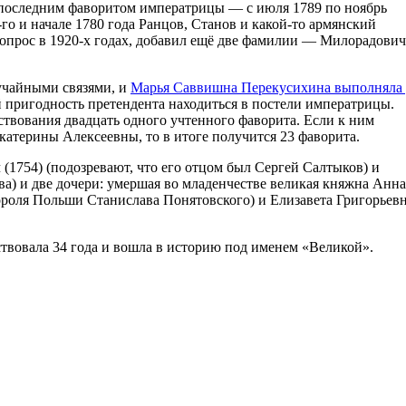
л последним фаворитом императрицы — с июля 1789 по ноябрь
-го и начале 1780 года Ранцов, Станов и какой-то армянский
 вопрос в 1920-х годах, добавил ещё две фамилии — Милорадович
лучайными связями, и
Марья Саввишна Перекусихина выполняла 
й пригодность претендента находиться в постели императрицы.
ствования двадцать одного учтенного фаворита. Если к ним
атерины Алексеевны, то в итоге получится 23 фаворита.
(1754) (подозревают, что его отцом был Сергей Салтыков) и
а) и две дочери: умершая во младенчестве великая княжна Анна
ороля Польши Станислава Понятовского) и Елизавета Григорьев
ствовала 34 года и вошла в историю под именем «Великой».