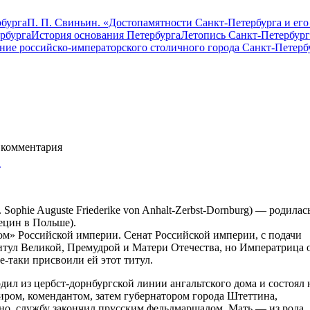
бурга
П. П. Свиньин. «Достопамятности Санкт-Петербурга и его
рбурга
История основания Петербурга
Летопись Санкт-Петербург
ание российско-императорского столичного города Санкт-Петерб
комментария
Sophie Auguste Friederike von Anhalt-Zerbst-Dornburg) — родилас
ецин в Польше).
ом» Российской империи. Сенат Российской империи, с подачи
итул Великой, Премудрой и Матери Отечества, но Императрица 
е-таки присвоили ей этот титул.
ил из цербст-дорнбургской линии ангальтского дома и состоял 
иром, комендантом, затем губернатором города Штеттина,
чно, службу закончил прусским фельдмаршалом. Мать — из рода