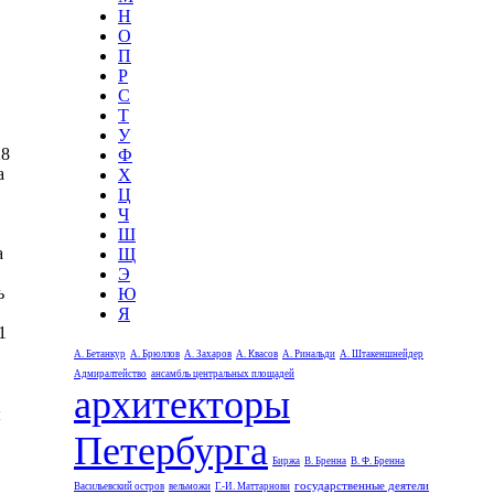
Н
О
П
Р
С
Т
У
28
Ф
а
Х
Ц
Ч
Ш
а
Щ
Э
ь
Ю
Я
1
А. Бетанкур
А. Брюллов
А. Захаров
А. Квасов
А. Ринальди
А. Штакеншнейдер
Адмиралтейство
ансамбль центральных площадей
архитекторы
ы
Петербурга
Биржа
В. Бренна
В. Ф. Бренна
государственные деятели
Васильевский остров
вельможи
Г.-И. Маттарнови