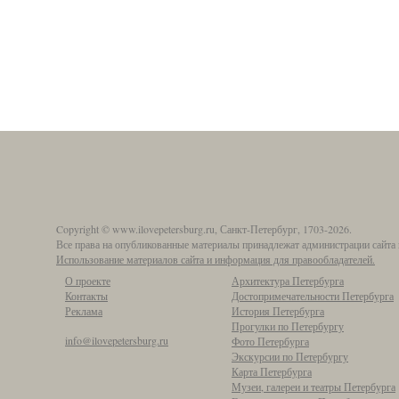
Copyright © www.ilovepetersburg.ru, Санкт-Петербург, 1703-2026.
Все права на опубликованные материалы принадлежат администрации сайта 
Использование материалов сайта и информация для правообладателей.
О проекте
Архитектура Петербурга
Контакты
Достопримечательности Петербурга
Реклама
История Петербурга
Прогулки по Петербургу
info@ilovepetersburg.ru
Фото Петербурга
Экскурсии по Петербургу
Карта Петербурга
Музеи, галереи и театры Петербурга