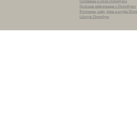
Гостиницы и отели Петербурга
Полезная информация о Петербурге
Рестораны, кафе, бары и клубы Пете
Lifestyle Петербург