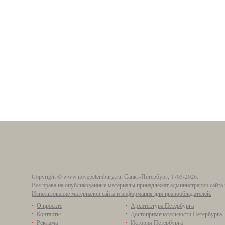
Copyright © www.ilovepetersburg.ru, Санкт-Петербург, 1703-2026.
Все права на опубликованные материалы принадлежат администрации сайта 
Использование материалов сайта и информация для правообладателей.
О проекте
Архитектура Петербурга
Контакты
Достопримечательности Петербурга
Реклама
История Петербурга