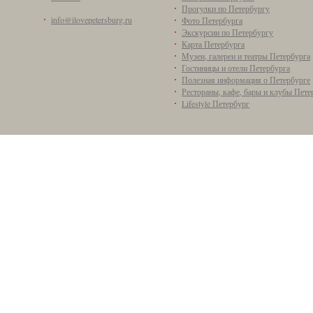
Прогулки по Петербургу
info@ilovepetersburg.ru
Фото Петербурга
Экскурсии по Петербургу
Карта Петербурга
Музеи, галереи и театры Петербурга
Гостиницы и отели Петербурга
Полезная информация о Петербурге
Рестораны, кафе, бары и клубы Пете
Lifestyle Петербург