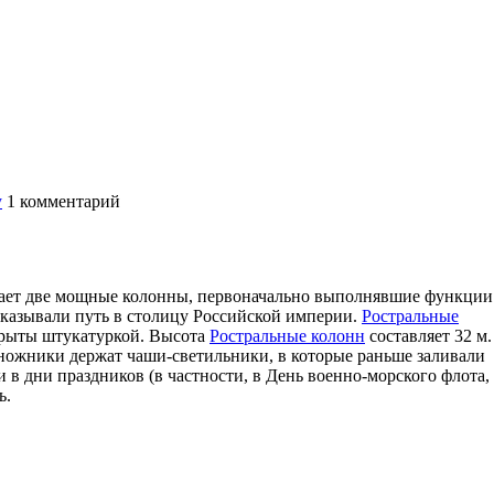
у
1
комментарий
ает две мощные колонны, первоначально выполнявшие функции
указывали путь в столицу Российской империи.
Ростральные
крыты штукатуркой. Высота
Ростральные колонн
составляет 32 м.
ножники держат чаши-светильники, в которые раньше заливали
 и в дни праздников (в частности, в День военно-морского флота,
ь.