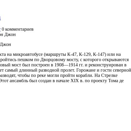
а
у
0
комментариев
н Джон
та на микроавтобусе (маршруты К-47, К-129, К-147) или на
 пройтись пешком по Дворцовому мосту, с которого открываются
вый мост был построен в 1908—1914 гг. и реконструирован в
еет самый длинный разводной пролет. Горожане и гости северно
азводят, чтобы по реке могли пройти корабли. На Стрелке
тот ансамбль был создан в начале XIX в. по проекту Тома де