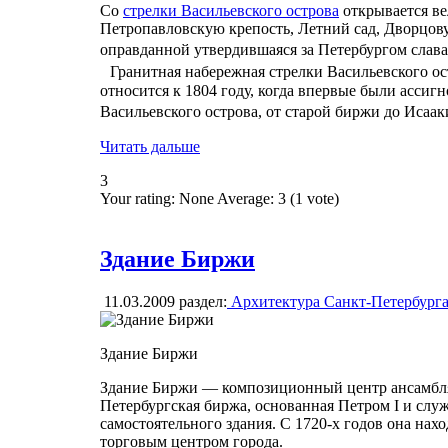
Со
стрелки Васильевского острова
открывается ве
Петропавловскую крепость, Летний сад, Дворцову
оправданной утвердившаяся за Петербургом сла
Гранитная набережная стрелки Васильевского ос
относится к 1804 году, когда впервые были асси
Васильевского острова, от старой биржи до Исаа
Читать дальше
3
Your rating:
None
Average:
3
(
1
vote)
Здание Биржи
11.03.2009
раздел:
Архитектура Санкт-Петербург
Здание Биржи
Здание Биржи — композиционный центр ансамбля 
Петербургская биржа, основанная Петром I и слу
самостоятельного здания. С 1720-х годов она нах
торговым центром города.