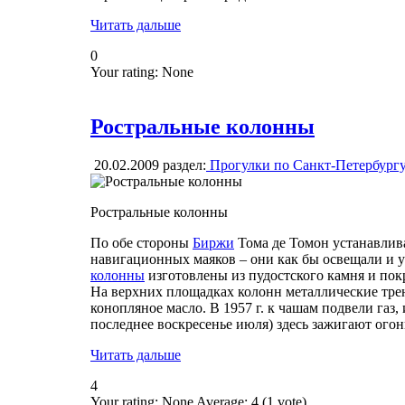
Читать дальше
0
Your rating:
None
Ростральные колонны
20.02.2009
раздел:
Прогулки по Санкт-Петербург
Ростральные колонны
По обе стороны
Биржи
Тома де Томон устанавлив
навигационных маяков – они как бы освещали и 
колонны
изготовлены из пудостского камня и по
На верхних площадках колонн металлические тре
конопляное масло. В 1957 г. к чашам подвели газ,
последнее воскресенье июля) здесь зажигают огон
Читать дальше
4
Your rating:
None
Average:
4
(
1
vote)