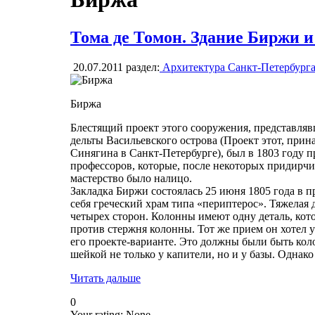
Тома де Томон. Здание Биржи 
20.07.2011
раздел:
Архитектура Санкт-Петербург
Биржа
Блестящий проект этого сооружения, представляв
дельты Васильевского острова (Проект этот, при
Синягина в Санкт-Петербурге), был в 1803 году 
профессоров, которые, после некоторых придирчи
мастерство было налицо.
Закладка Биржи состоялась 25 июня 1805 года в п
себя греческий храм типа «периптерос». Тяжелая 
четырех сторон. Колонны имеют одну деталь, ко
против стержня колонны. Тот же прием он хотел у
его проекте-варианте. Это должны были быть кол
шейкой не только у капители, но и у базы. Однако
Читать дальше
0
Your rating:
None