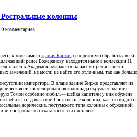
и Ростральные колонны
а
0
комментариев
шего, кроме самого
здания Биржи
, грандиозную обработку всей
надлежавший ранее Божерянову, находится ныне в коллекции Н.
представлен в Академию художеств на рассмотрение совета
вых замечаний, не могли не найти его отличным, так как больш
рисутствии императора. В плане здание Биржи представляет из
дорическая не каннелированная колоннада окружает здание с
торую Томон особенно любил,— шейка капители у них обужена
потребить, создавая свои Ростральные колонны, как это видно н
оссальные дорические, пестумского типа колонны с обуженной
 при постройке он отказался от этих деталей.