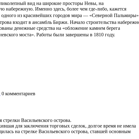
ликолепный вид на широкие просторы Невы, на
ю набережную. Именно здесь, более чем где-либо, кажется
ва одного из красивейших городов мира — «Северной Пальмиры
трова входит в ансамбль Биржи. Начало строительства набережн
гнованы денежные средства на «обложение камнем берега
киевского моста». Работы были завершены в 1810 году.
а
0
комментариев
стрелки Васильевского острова.
жившая для заключения торговых сделок, долгое время не имела
одилась на стрелке Васильевского острова, ставшей основным