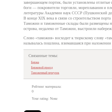
завершающем портик, были установлены отлитые 
боги — покровители торговли, мореплавания и пло
литературы Академии наук СССР (Пушкинский до
В конце XIX века в связи со строительством порта
Таможни и таможенные склады были размещены на 
острова, недалеко от Таможни, выстроили набереж
Слово «таможня» восходит к тюркскому слову «там
называлась пошлина, взимавшаяся при наложении 
Связанные темы:
Биржа
Биржевой проезд
Таможенный переулок
Рейтинг материала:
0
Your rating:
None