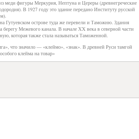
из меди фигуры Меркурия, Нептуна и Цереры (древнегреческие
дородия). В 1927 году это здание передано Институту русской
м).
 на Гутуевском острове туда же перевели и Таможню. Здания
берегу Межевого канала. В начале XX века в северной части
ную, которая также стала называться Таможенной.
га», что значило — «клеймо», «знак». В древней Руси тамгой
особого клейма на товар»