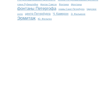
фонтаны
улица Рубинштейна
фонтан Самсон
Фонтанка
фонтаны Петергофа
Царское
храмы Санкт-Петербурга
центр Петербурга
Ч. Камерон
село
Э. Фальконе
Эрмитаж
Ю. Фельтен