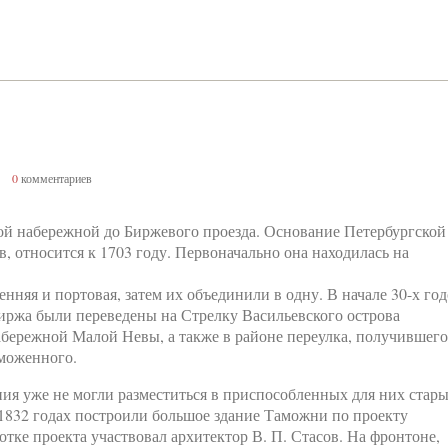
0
комментариев
й набережной до Биржевого проезда. Основание Петербургской
, относится к 1703 году. Первоначально она находилась на
няя и портовая, затем их объединили в одну. В начале 30-х го
Биржа были переведены на Стрелку Васильевского острова
бережной Малой Невы, а также в районе переулка, получившего
аможенного.
ия уже не могли разместиться в приспособленных для них стар
—1832 годах построили большое здание Таможни по проекту
отке проекта участвовал архитектор В. П. Стасов. На фронтоне,