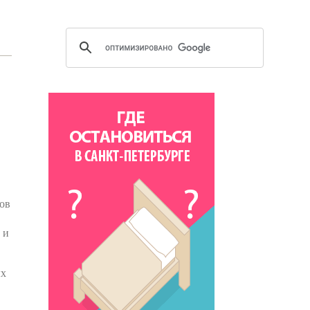
дов
 и
ых