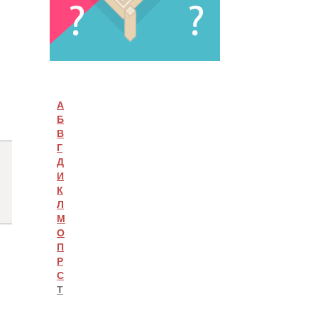
А
Б
В
Г
Д
И
К
Л
М
О
П
Р
С
Т