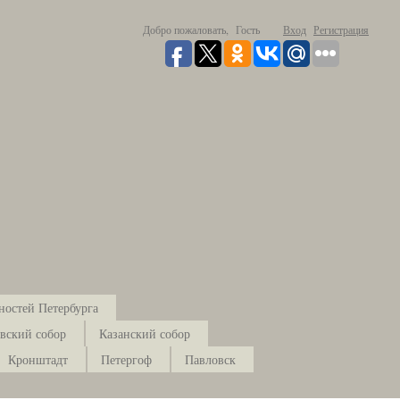
Добро пожаловать,
Гость
Вход
Регистрация
ностей Петербурга
вский собор
Казанский собор
Кронштадт
Петергоф
Павловск