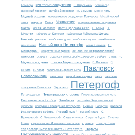
культовые сооружения
Кронверк
Л. Шарлемань
Летний сад
М. Земцов
Лиговский проспект
Литейный проспект
Мариенталь
Медный всадник
мемориальные сооружения Павловска
Михайловский
Монплезир
модерн
замок
Мойка
монументальные сооружения
мосты
мосты Царского Села
Н.
мосты Павловска
Н. Бенуа
Микетти
набережная Карповки
набережная Лейтенанта Шмидта
Невский проспект
необычные
необычные дома
необычные музеи
Нижний парк Петергофа
памятники
О.
новая Сильвия
Монферран
основание Петропавловской
общественные здания
крепости
открытие
острова
отделка и интерьеры Исаакиевского собора
Медного всадника
отливка Медного всадника
П. Висконти
П.
Павловск
Гонзаго
П. Клодт
павильоны Царского Села
Павловский парк
парк Александрия
памятники
парки
парковые
Петергоф
сооружения Павловска
Паульлюст
Петроградская сторона
Петроградская
Петропавловская крепость
Петропавловский собор
Пиль-башня
постройки Петропавловской
росписи
крепости
призраки и привидения Петербурга
Пушкин
Распутин
Исаакиевского собора
Русский музей
русский стиль
С.
Бржозовский
С. Чевакинский
Садовая улица
Секретный дом
Спас-на-
Крови
строительство Исаакиевского собора
сфинксы
Тома де Томон
тюрьма
топ достопримечательностей Петербурга
Петропавловской крепости
узники Петропавловской крепости