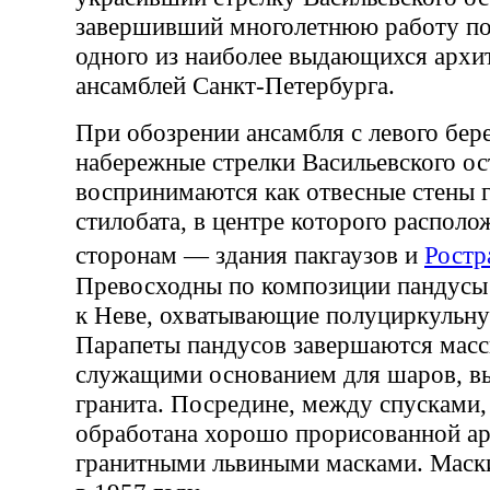
завершивший многолетнюю работу п
одного из наиболее выдающихся архи
ансамблей Санкт-Петербурга.
При обозрении ансамбля с левого бер
набережные стрелки Васильевского ос
воспринимаются как отвесные стены 
стилобата, в центре которого располо
сторонам — здания пакгаузов и
Ростр
Превосходны по композиции пандусы
к Неве, охватывающие полуциркульн
Парапеты пандусов завершаются мас
служащими основанием для шаров, в
гранита. Посредине, между спусками,
обработана хорошо прорисованной ар
гранитными львиными масками. Маск