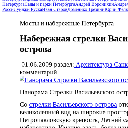
Петербурга
Сады и парки Петербурга
Андрей Воронихин
Андрея
Росси
Луиджи Руска
Иван Старов
Доменико Трезини
Юрий Фель
Мосты и набережные Петербурга
Набережная стрелки Васи
острова
01.06.2009
раздел:
Архитектура Санк
комментарий
Панорама Стрелки Васильевского ост
Со
стрелки Васильевского острова
отк
великолепный вид на широкие просто
Петропавловскую крепость, Летний с
набережную. Именно здесь, более чем