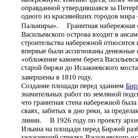
оправданной утвердившаяся за Петер
одного из красивейших городов мира
Пальмиры». Гранитная набережная 
Васильевского острова входит в анса
строительства набережной относится к
впервые были ассигнованы денежные 
«обложение камнем берега Васильевск
старой биржи до Исаакиевского мост
завершены в 1810 году.
Создание площади перед зданием
Бир
значительных работ по земляной подс
что гранитная стена набережной была
сваях, забитых в дно реки, за предел
линии. В 1926 году по проекту архи
Ильина на площади перед Биржей разб
украсивший стрелку Васильевского ос