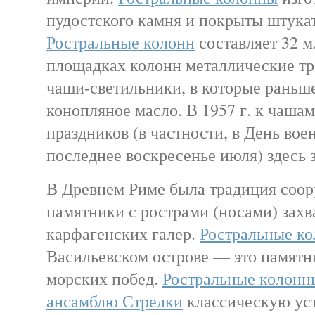
пудостского камня и покрыты штука
Ростральные колонн
составляет 32 м
площадках колонн металлические т
чаши-светильники, в которые раньш
конопляное масло. В 1957 г. к чашам 
праздников (в частности, в День вое
последнее воскресенье июля) здесь 
В Древнем Риме была традиция соор
памятники с рострами (носами) зах
карфагенских галер.
Ростральные к
Васильевском острове — это памятни
морских побед.
Ростральные колонн
ансамблю Стрелки
классическую уст