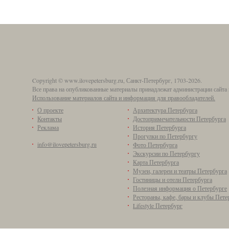
Copyright © www.ilovepetersburg.ru, Санкт-Петербург, 1703-2026.
Все права на опубликованные материалы принадлежат администрации сайта 
Использование материалов сайта и информация для правообладателей.
О проекте
Архитектура Петербурга
Контакты
Достопримечательности Петербурга
Реклама
История Петербурга
Прогулки по Петербургу
info@ilovepetersburg.ru
Фото Петербурга
Экскурсии по Петербургу
Карта Петербурга
Музеи, галереи и театры Петербурга
Гостиницы и отели Петербурга
Полезная информация о Петербурге
Рестораны, кафе, бары и клубы Пете
Lifestyle Петербург