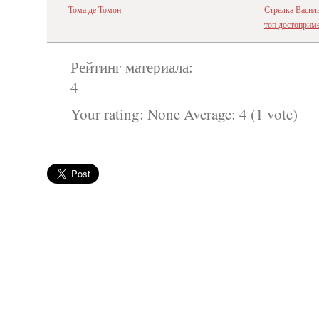
Тома де Томон
Стрелка Василь
топ достоприм
Рейтинг материала:
4
Your rating:
None
Average:
4
(
1
vote)