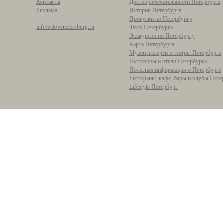
Контакты
Достопримечательности Петербурга
Реклама
История Петербурга
Прогулки по Петербургу
info@ilovepetersburg.ru
Фото Петербурга
Экскурсии по Петербургу
Карта Петербурга
Музеи, галереи и театры Петербурга
Гостиницы и отели Петербурга
Полезная информация о Петербурге
Рестораны, кафе, бары и клубы Пете
Lifestyle Петербург