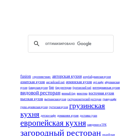
fusion
авторская кухня
«пропивочная»
азербайджанская кухня
азиатская кухня
армянская кухня
английский паб
арт-кафе
африканская
бар
бар-ресторан
вегетарианская кухня
кухня
баварская кухня
британский паб
видовой ресторан
восточная кухня
винный бар
винотека
высокая кухня
гранд-кафе
вьетнамская кухня
гастрономический ресторан
грузинская
греко-армянская кухня
греческая кухня
кухня
домашняя кухня
детское кафе
доставка суши
европейская кухня
заведение в ТРК
загородный ресторан
индийская