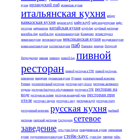
ирландский паб
испанская кухня
кухня
итальянская кухня
кабаре
кавказская кухня
кафе-клуб
караоке-клуб
кафе-кондитерская
кафе-
китайская кухня
клуб-бар
клубный ресторан
ресторан
кафешантан
коктейль-бар
Комарово
коктйль-бар
колониальная кухня
летняя терраса
мексиканская кухня
ливанская кухня
литовская кухня
молдавская кухня
паб
новая азиатская кухня
охотничья кухня
Павловск
пекарня
Петергоф
пивной
Петродворец
пивная
пивница
пивной бар
ресторан
пивной ресторан в ТРК
пивной ресторан-
пиццерия
пивоварня
прованская кухня
Пушкин
развлекательный комплекс
Репино
ресторан активного
респектабельный ресторан
ресторан party-house
ресторан на
отдыха
ресторан быстрого обслуживания
ресторан в ТРК
ресторан при
воде
ресторан на заливе
ресторан на каждый день
отеле
ресторан-клуб
ресторан с видом
ресторан с шоу
ресторан-театр
русская кухня
рыбный
ресторанный комплекс
сетевое
ресторан
светский ресторан
Сестрорецк
заведение
скандинавская кухня
смешанная
сеть суши-баров
стейк-хаус
кухня
таверна
средиземноморская кухня
суши-бар
тайм-