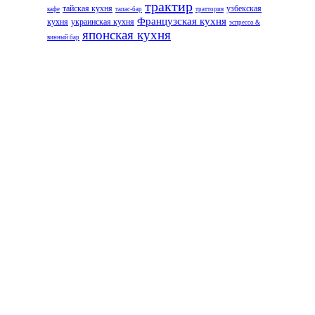
трактир
тайская кухня
узбекская
кафе
тапас-бар
траттория
Французская кухня
кухня
украинская кухня
эспрессо &
японская кухня
винный бар