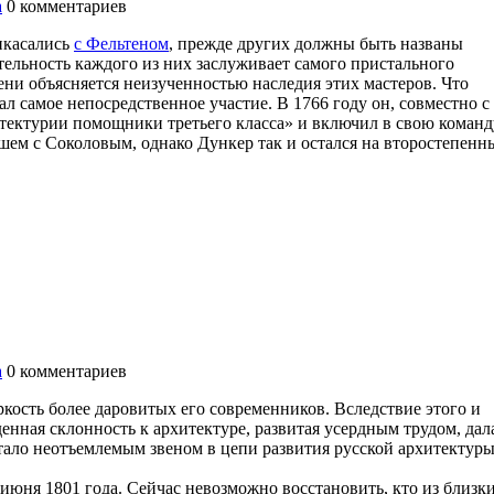
а
0
комментариев
икасались
с Фельтеном
, прежде других должны быть названы
тельность каждого из них заслуживает самого пристального
ени объясняется неизученностью наследия этих мастеров. Что
ал самое непосредственное участие. В 1766 году он, совместно с
тектурии помощники третьего класса» и включил в свою команд
йшем с Соколовым, однако Дункер так и остался на второстепенн
а
0
комментариев
ркость более даровитых его современников. Вследствие этого и
нная склонность к архитектуре, развитая усердным трудом, дал
тало неотъемлемым звеном в цепи развития русской архитектур
 июня 1801 года. Сейчас невозможно восстановить, кто из близк