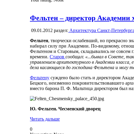
Фельтен – директор Академии 
09.01.2012
раздел:
Архитектура Санкт-Петербург
Фельтен
, творчески ослабевший, но прекрасно 
набирал силу при Академии. По-видимому, отно
Фельтеном и Старовым, складывались не совсем г
времени.
Старов
сообщал:
«...бывал в Совете, та
управлением архитектурного в Академии класса, 
дела касающиеся до господина Фельтена и могу т
Фельтену
суждено было стать и директором Акаде
Бецкого, неизменно покровительствовавшего арх
вместо барона П. Ф. Мальтица директором был на
Ю. Фельтен. Чесменский дворец
Читать дальше
0