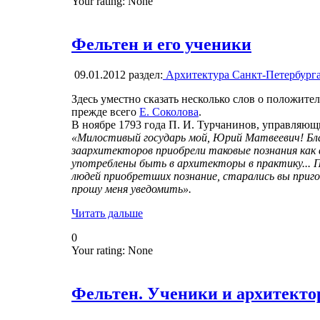
Your rating:
None
Фельтен и его ученики
09.01.2012
раздел:
Архитектура Санкт-Петербург
Здесь уместно сказать несколько слов о положите
прежде всего
Е. Соколова
.
В ноябре 1793 года П. И. Турчанинов, управляющ
«Милостивый государь мой, Юрий Матвеевич! Бла
заархитекторов приобрели таковые познания как 
употреблены быть в архитекторы в практику... П
людей приобретших познание, старались вы приг
прошу меня уведомить».
Читать дальше
0
Your rating:
None
Фельтен. Ученики и архитекто