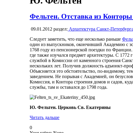
Ю. Фельтен
Фельтен. Отставка из Конторы
09.01.2012
раздел:
Архитектура Санкт-Петербург
Следует заметить, что eщe несколько раньше
Фель
один из выпускников, окончивший Академию с зо
1768 году из пенсионерской поездки по Франции.
где также изучался предмет архитектуры. С 1772
службой в Комиссии от каменного строения Санкт
нескольких лет. Получив должность адъюнкт-профе
Объясняется это обстоятельство, по-видимому, те
заведением. Не порывая с Академией, он безуслов
Комиссия, и Контора строения домов и садов, куд
службы, там и оставался до 1798 года.
Ю. Фельтен. Церковь Св. Екатерины
Читать дальше
0
Your rating:
None