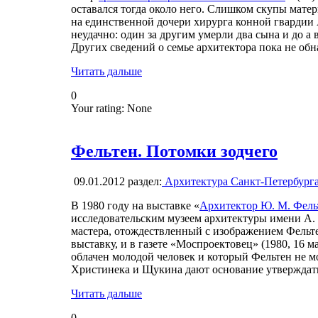
оставался тогда около него. Слишком скупы матер
на единственной дочери хирурга конной гвардии 
неудачно: один за другим умерли два сына и до а в
Других сведений о семье архитектора пока не об
Читать дальше
0
Your rating:
None
Фельтен. Потомки зодчего
09.01.2012
раздел:
Архитектура Санкт-Петербург
В 1980 году на выставке «
Архитектор Ю. М. Фель
исследовательским музеем архитектуры имени А. 
мастера, отождествленный с изображением Фельт
выставку, и в газете «Моспроектовец» (1980, 16 
облачен молодой человек и который Фельтен не м
Христинека и Щукина дают основание утверждать,
Читать дальше
0