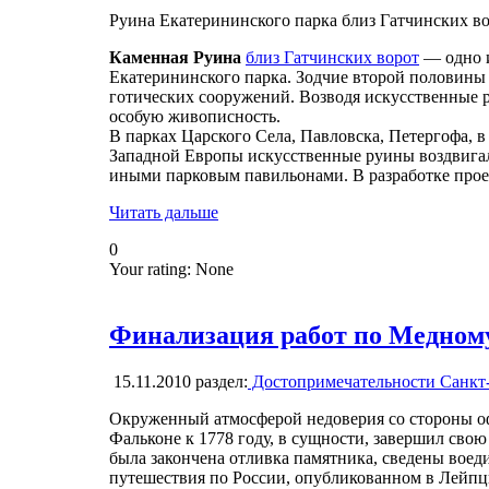
Руина Екатерининского парка близ Гатчинских в
Каменная Руина
близ Гатчинских ворот
— одно и
Екатерининского парка. Зодчие второй половины 
готических сооружений. Возводя искусственные 
особую живописность.
В парках Царского Села, Павловска, Петергофа, 
Западной Европы искусственные руины воздвигал
иными парковым павильонами. В разработке прое
Читать дальше
0
Your rating:
None
Финализация работ по Медному
15.11.2010
раздел:
Достопримечательности Санкт
Окруженный атмосферой недоверия со стороны оф
Фальконе к 1778 году, в сущности, завершил сво
была закончена отливка памятника, сведены воедин
путешествия по России, опубликованном в Лейпци