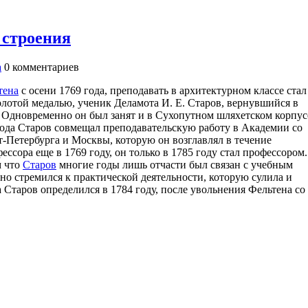
 строения
а
0
комментариев
тена
с осени 1769 года, преподавать в архитектурном классе стал
лотой медалью, ученик Деламота И. Е. Старов, вернувшийся в
 Одновременно он был занят и в Сухопутном шляхетском корпус
 года Старов совмещал преподавательскую работу в Академии со
-Петербурга и Москвы, которую он возглавлял в течение
ссора еще в 1769 году, он только в 1785 году стал профессором.
м что
Старов
многие годы лишь отчасти был связан с учебным
но стремился к практической деятельности, которую сулила и
а Старов определился в 1784 году, после увольнения Фельтена со