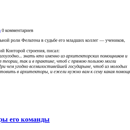
а
0
комментариев
льной роли Фельтена в судьбе его младших коллег — учеников,
ий Конторой строения, писал:
гоугодно... знать кто именно из архитекторских помощников и
в теории, так и в практике, чтоб с прямою пользою могли
ри чем угодно всемилостивейшей государыне, чтоб из молодых
отовить в архитекторы, и ежели нужно вам к сему какая помощь
ры его команды