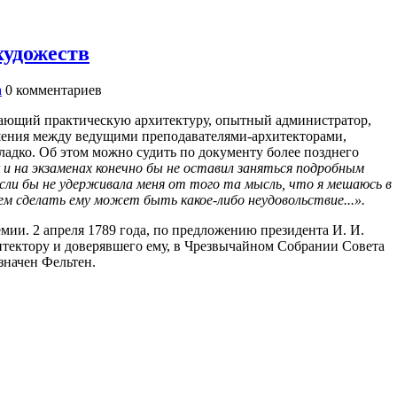
художеств
а
0
комментариев
знающий практическую архитектуру, опытный администратор,
шения между ведущими преподавателями-архитекторами,
ладко. Об этом можно судить по документу более позднего
к и на экзаменах конечно бы не оставил заняться подробным
если бы не удерживала меня от того та мысль, что я мешаюсь в
ем сделать ему может быть какое-либо неудовольствие...».
мии. 2 апреля 1789 года, по предложению президента И. И.
итектору и доверявшего ему, в Чрезвычайном Собрании Совета
значен Фельтен.