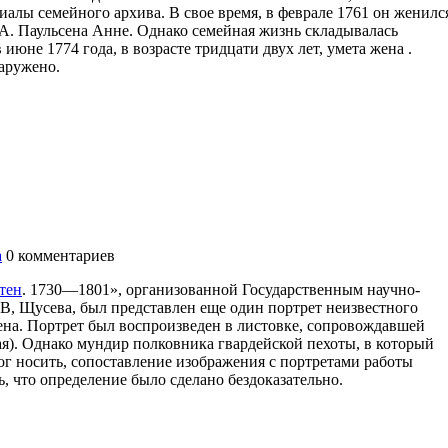
иалы семейного архива. В свое время, в феврале 1761 он женилс
А. Паульсена Анне. Однако семейная жизнь складывалась
 июне 1774 года, в возрасте тридцати двух лет, умета жена .
наружено.
а
0
комментариев
тен
. 1730—1801», организованной Государственным научно-
В, Щусева, был представлен еще один портрет неизвестного
ена. Портрет был воспроизведен в листовке, сопровождавшей
мая). Однако мундир полковника гвардейской пехоты, в который
ог носить, сопоставление изображения с портретами работы
 что определение было сделано бездоказательно.