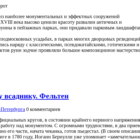
орот
з наиболее монументальных и эффектных сооружений
XVIII века высоко ценили красоту развалин античных и
руины в пейзажных парках, они придавали парковым ландшафта
в подмосковных усадьбах, в парках многих дворцовых резиденци
ись наряду с классическими, псевдокитайскими, готическими и
ктов руин зодчие проявляли большое композицииное мастерство
 всаднику. Фельтен
-Петербурга
0
комментариев
ициальных кругов, в состоянии крайнего нервного напряжения
ю работу над монументом. С огромными трудностями, в два прие
о его части, начата чеканка, готов пьедестал. (В своем описани
ге в 1780 году, Иоганн Бернулли уже упоминает «замечательно