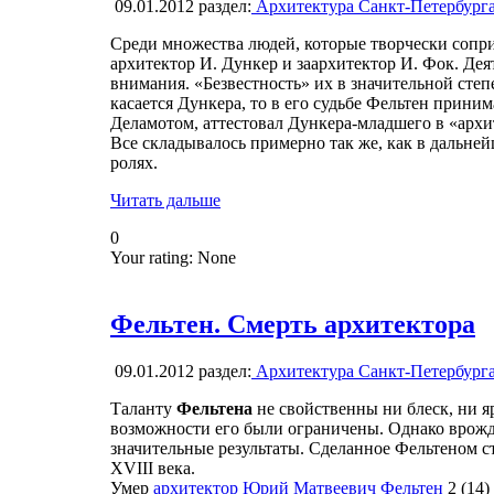
09.01.2012
раздел:
Архитектура Санкт-Петербург
Среди множества людей, которые творчески сопр
архитектор И. Дункер и заархитектор И. Фок. Дея
внимания. «Безвестность» их в значительной степ
касается Дункера, то в его судьбе Фельтен приним
Деламотом, аттестовал Дункера-младшего в «архи
Все складывалось примерно так же, как в дальне
ролях.
Читать дальше
0
Your rating:
None
Фельтен. Смерть архитектора
09.01.2012
раздел:
Архитектура Санкт-Петербург
Таланту
Фельтена
не свойственны ни блеск, ни я
возможности его были ограничены. Однако врожде
значительные результаты. Сделанное Фельтеном с
XVIII века.
Умер
архитектор Юрий Матвеевич Фельтен
2 (14)