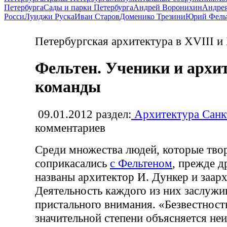
Петербурга
Сады и парки Петербурга
Андрей Воронихин
Андрея
Росси
Луиджи Руска
Иван Старов
Доменико Трезини
Юрий Фель
Петербургская архитектура в XVIII и
Фельтен. Ученики и архи
команды
09.01.2012
раздел:
Архитектура Санк
комментариев
Среди множества людей, которые тво
соприкасались
с Фельтеном
, прежде 
названы архитектор И. Дункер и заар
Деятельность каждого из них заслужи
пристального внимания. «Безвестност
значительной степени объясняется не