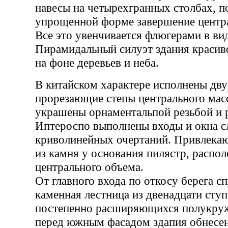
навесы на четырехгранных столбах, 
упрощенной форме завершение центра
Все это увенчивается флюгерами в ви
Пирамидальный силуэт здания красив
на фоне деревьев и неба.
В китайском характере исполнены дву
прорезающие степы центрального мас
украшены орнаментальпой резьбой и 
Иптероспо выполнены входы и окна 
криволинейных очертаний. Привлекаю
из камня у основания пилястр, распо
центрального объема.
От главного входа по откосу берега сп
каменная лестница из двенадцати ступ
постепенно расширяющихся полукруж
перед южным фасадом здапия обнесен