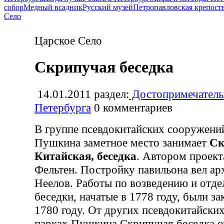
собор
Медный всадник
Русский музей
Петропавловская крепост
Село
Царское Село
Скрипучая беседка
14.01.2011
раздел:
Достопримечатель
Петербурга
0
комментариев
В группе псевдокитайских сооружений
Пушкина заметное место занимает
Ск
Китайская, беседка
. Автором проект
Фельтен. Постройку павильона вел ар
Неелов. Работы по возведению и отд
беседки, начатые в 1778 году, были з
1780 году. От других псевдокитайски
парках Пушкина Скрипучая беседка о