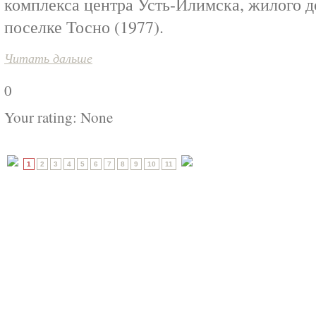
комплекса центра Усть-Илимска, жилого д
поселке Тосно (1977).
Читать дальше
0
Your rating:
None
1
2
3
4
5
6
7
8
9
10
11