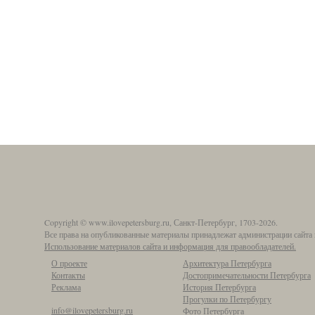
Copyright © www.ilovepetersburg.ru, Санкт-Петербург, 1703-2026.
Все права на опубликованные материалы принадлежат администрации сайта 
Использование материалов сайта и информация для правообладателей.
О проекте
Архитектура Петербурга
Контакты
Достопримечательности Петербурга
Реклама
История Петербурга
Прогулки по Петербургу
info@ilovepetersburg.ru
Фото Петербурга