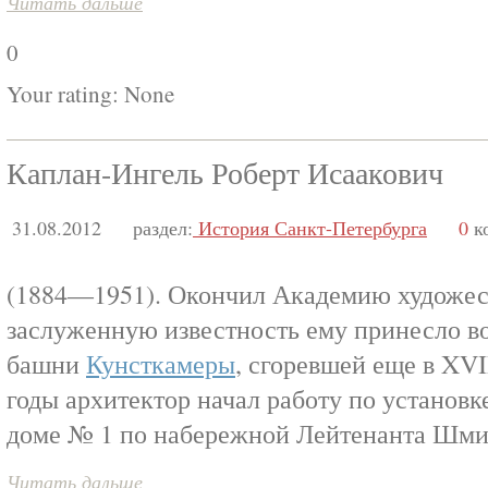
Читать дальше
0
Your rating:
None
Каплан-Ингель Роберт Исаакович
31.08.2012
раздел:
История Санкт-Петербурга
0
к
(1884—1951). Окончил Академию художес
заслуженную известность ему принесло в
башни
Кунсткамеры
, сгоревшей еще в XVI
годы архитектор начал работу по установ
доме № 1 по набережной Лейтенанта Шми
Читать дальше