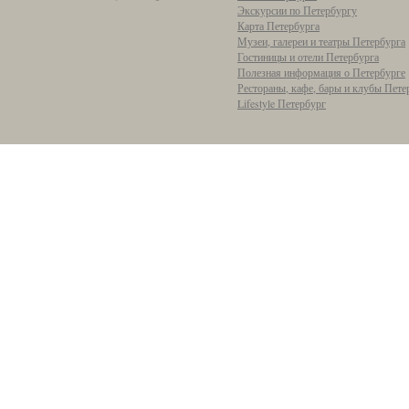
Экскурсии по Петербургу
Карта Петербурга
Музеи, галереи и театры Петербурга
Гостиницы и отели Петербурга
Полезная информация о Петербурге
Рестораны, кафе, бары и клубы Пете
Lifestyle Петербург