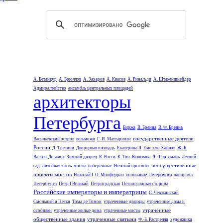
А. Бетанкур
А. Брюллов
А. Захаров
А. Квасов
А. Ринальди
А. Штакеншнейдер
Адмиралтейство
ансамбль центральных площадей
архитекторы
Петербурга
Биржа
В. Бренна
В. Ф. Бренна
государственные деятели
Васильевский остров
вельможи
Г.-И. Маттарнови
России
Д. Трезини
Дворцовая площадь
Екатерина II
Емельян Хайлов
Ж.-Б.
Коломна
Валлен-Деламот
Зимний дворец
К. Росси
К. Тон
Л. Шарлемань
Летний
неосуществленные
сад
Литейная часть
мосты
набережные
Невский проспект
проекты мостов
основание Петербурга
Николай I
О. Монферран
панорама
Петербурга
Петр I Великий
Петроградская
Петроградская сторона
Российские императоры и императрицы
С. Чевакинский
утраченные дворцы
Смольный и Пески
Тома де Томон
утраченные дома и
утраченные
особняки
утраченные жилые дома
утраченные мосты
общественные здания
утраченные святыни
Ф.-Б. Растрелли
художники