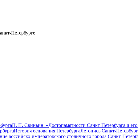
анкт-Петербурге
бурга
П. П. Свиньин. «Достопамятности Санкт-Петербурга и его
рбурга
История основания Петербурга
Летопись Санкт-Петербург
ание российско-императорского столичного города Санкт-Петерб