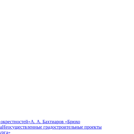
 окрестностей»
А. А. Бахтиаров «Брюхо
а
Неосуществленные градостроительные проекты
урга»