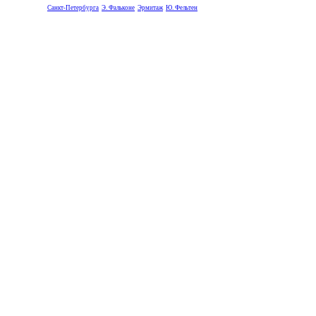
Санкт-Петербурга
Э. Фальконе
Эрмитаж
Ю. Фельтен