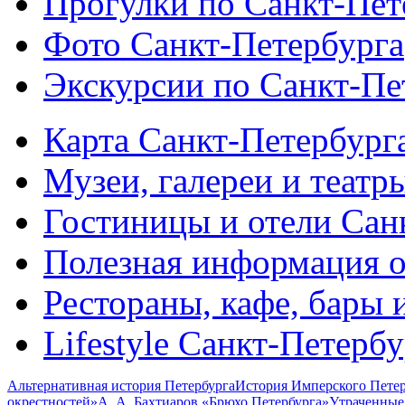
Прогулки по Санкт-Пет
Фото Санкт-Петербурга
Экскурсии по Санкт-Пе
Карта Санкт-Петербург
Музеи, галереи и театр
Гостиницы и отели Сан
Полезная информация о
Рестораны, кафе, бары 
Lifestyle Санкт-Петерб
Альтернативная история Петербурга
История Имперского Петер
окрестностей»
А. А. Бахтиаров «Брюхо Петербурга»
Утраченные