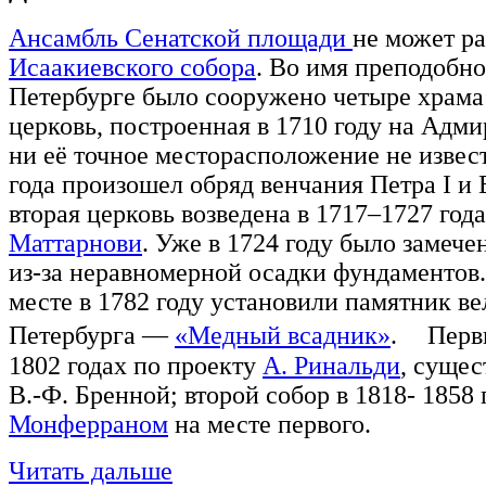
Ансамбль Сенатской площади
не может ра
Исаакиевского собора
. Во имя преподобно
Петербурге было сооружено четыре храма:
церковь, построенная в 1710 году на Адми
ни её точное месторасположение не извест
года произошел обряд венчания Петра I и
вторая церковь возведена в 1717–1727 год
Маттарнови
. Уже в 1724 году было замече
из-за неравномерной осадки фундаментов. 
месте в 1782 году установили памятник в
Петербурга —
«Медный всадник»
. Первы
1802 годах по проекту
А. Ринальди
, суще
В.-Ф. Бренной; второй собор в 1818- 1858
Монферраном
на месте первого.
Читать дальше