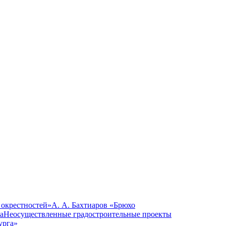
 окрестностей»
А. А. Бахтиаров «Брюхо
а
Неосуществленные градостроительные проекты
урга»