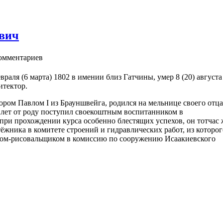
вич
омментариев
аля (6 марта) 1802 в имении близ Гатчины, умер 8 (20) августа
итектор.
ом Павлом I из Брауншвейга, родился на мельнице своего отца
и лет от роду поступил своекоштным воспитанником в
при прохождении курса особенно блестящих успехов, он тотчас 
тёжника в комитете строений и гидравлических работ, из которог
ором-рисовальщиком в комиссию по сооружению Исаакиевского