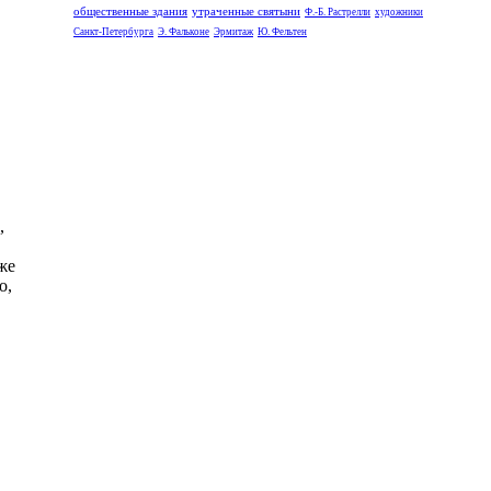
общественные здания
утраченные святыни
Ф.-Б. Растрелли
художники
Санкт-Петербурга
Э. Фальконе
Эрмитаж
Ю. Фельтен
,
же
о,