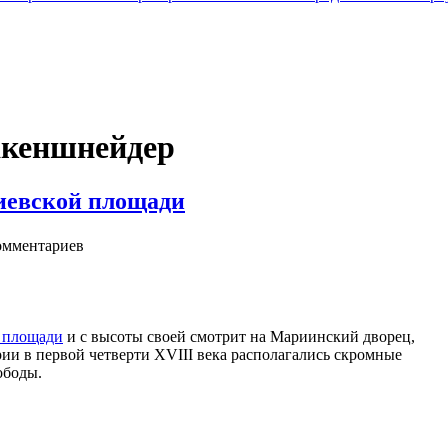
акеншнейдер
иевской площади
мментариев
 площади
и с высоты своей смотрит на Мариинский дворец,
ии в первой четверти XVIII века располагались скромные
ободы.