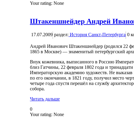
Your rating:
None
Штакеншнейдер Андрей Ивано
17.07.2009
раздел:
История Санкт-Петербурга
0
к
Андрей Иванович Штакеншнейдер (родился 22 февр
1865 в Москве) — знаменитый петербургский арх
Внук кожевника, выписанного в Россию Император
близ Гатчины, 22 февраля 1802 года и тринадцат
Императорскую академию художеств. Не выказав 
по его окончании, в 1821 году, получил место чер
четыре года спустя перешёл на службу архитект
собора.
Читать дальше
0
Your rating:
None