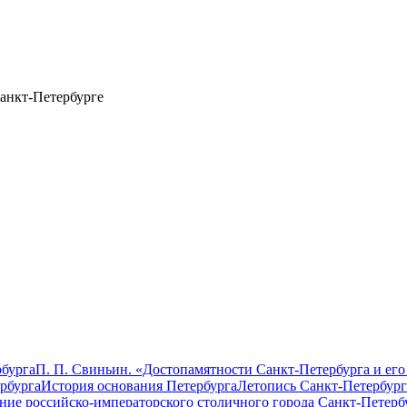
анкт-Петербурге
бурга
П. П. Свиньин. «Достопамятности Санкт-Петербурга и его
рбурга
История основания Петербурга
Летопись Санкт-Петербург
ание российско-императорского столичного города Санкт-Петерб