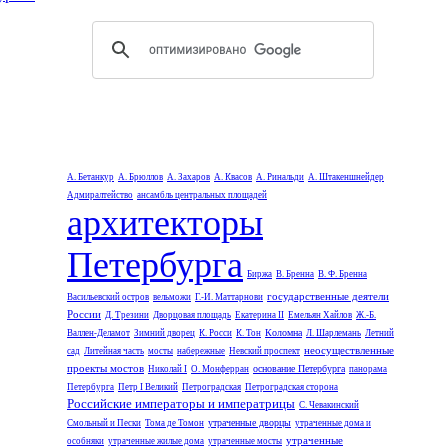
А. Бетанкур
А. Брюллов
А. Захаров
А. Квасов
А. Ринальди
А. Штакеншнейдер
Адмиралтейство
ансамбль центральных площадей
архитекторы
Петербурга
Биржа
В. Бренна
В. Ф. Бренна
государственные деятели
Васильевский остров
вельможи
Г.-И. Маттарнови
России
Д. Трезини
Дворцовая площадь
Екатерина II
Емельян Хайлов
Ж.-Б.
Коломна
Валлен-Деламот
Зимний дворец
К. Росси
К. Тон
Л. Шарлемань
Летний
неосуществленные
сад
Литейная часть
мосты
набережные
Невский проспект
проекты мостов
основание Петербурга
Николай I
О. Монферран
панорама
Петербурга
Петр I Великий
Петроградская
Петроградская сторона
Российские императоры и императрицы
С. Чевакинский
утраченные дворцы
Смольный и Пески
Тома де Томон
утраченные дома и
утраченные
особняки
утраченные жилые дома
утраченные мосты