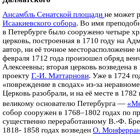
Ансамбль Сенатской площади
не может р
Исаакиевского собора
. Во имя преподоб
в Петербурге было сооружено четыре хр
церковь, построенная в 1710 году на Ад
автор, ни её точное месторасположение н
февраля 1712 года произошел обряд венч
Алексеевны; вторая церковь возведена в
проекту
Г.-И. Маттарнови
. Уже в 1724 г
«повреждение в сводах» из-за неравном
Церковь разобрали, и на её месте в 1782
великому основателю Петербурга —
«Ме
собор сооружен в 1768–1802 годах по п
существенно переработанному В.-Ф. Бре
1818- 1858 годах возведен
О. Монферра