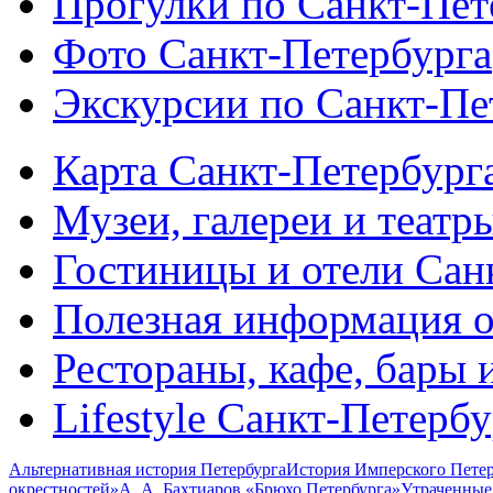
Прогулки по Санкт-Пет
Фото Санкт-Петербурга
Экскурсии по Санкт-Пе
Карта Санкт-Петербург
Музеи, галереи и театр
Гостиницы и отели Сан
Полезная информация о
Рестораны, кафе, бары 
Lifestyle Санкт-Петерб
Альтернативная история Петербурга
История Имперского Петер
окрестностей»
А. А. Бахтиаров «Брюхо Петербурга»
Утраченные