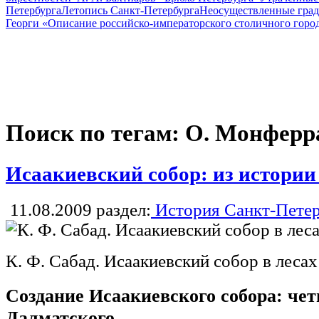
Петербурга
Летопись Санкт-Петербурга
Неосуществленные град
Георги «Описание российско-императорского столичного горо
Поиск по тегам: О. Монферр
Исаакиевский собор: из истории
11.08.2009
раздел:
История Санкт-Петер
К. Ф. Сабад. Исаакиевский собор в лесах
Создание Исаакиевского собора: че
Далматского