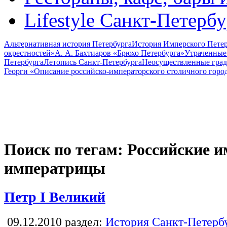
Lifestyle Санкт-Петерб
Альтернативная история Петербурга
История Имперского Петер
окрестностей»
А. А. Бахтиаров «Брюхо Петербурга»
Утраченные
Петербурга
Летопись Санкт-Петербурга
Неосуществленные град
Георги «Описание российско-императорского столичного горо
Поиск по тегам: Российские 
императрицы
Петр I Великий
09.12.2010
раздел:
История Санкт-Петерб