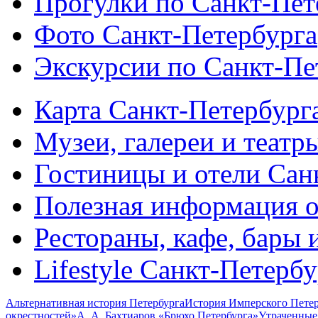
Прогулки по Санкт-Пет
Фото Санкт-Петербурга
Экскурсии по Санкт-Пе
Карта Санкт-Петербург
Музеи, галереи и театр
Гостиницы и отели Сан
Полезная информация о
Рестораны, кафе, бары 
Lifestyle Санкт-Петерб
Альтернативная история Петербурга
История Имперского Петер
окрестностей»
А. А. Бахтиаров «Брюхо Петербурга»
Утраченные