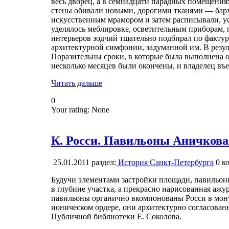
весь дворец, а в семнадцати парадных помещения
стены обивали новыми, дорогими тканями — бар
искусственным мрамором и затем расписывали, у
уделялось меблировке, осветительным приборам,
интерьеров зодчий тщательно подбирал по фактуре
архитектурной симфонии, задуманной им. В резул
Поразительны сроки, в которые была выполнена от
несколько месяцев были окончены, и владелец въе
Читать дальше
0
Your rating:
None
К. Росси. Павильоны Аничкова
25.01.2011
раздел:
История Санкт-Петербурга
0
ко
Будучи элементами застройки площади, павильо
в глубине участка, а прекрасно нарисованная аж
павильоны органично вкомпонованы Росси в мону
ионическом ордере, они архитектурно согласова
Публичной библиотеки Е. Соколова.