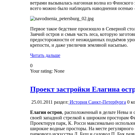
ветрами вызывалась нагонная волна из Финского
всего можно было наблюдать наводнения осенью –
Первое такое бедствие произошло в Северной стол
Заячий остров и смыв часть леса, которую загот
предосторожности от неожиданных подъёмов уров
крепости, и даже увеличив земляной насыпью.
Читать дальше
0
Your rating:
None
Проект застройки Елагина остр
25.01.2011
раздел:
История Санкт-Петербурга
0
ко
Елагин остров
, расположенный в дельте Невы и
своей западной стрелкой к широким просторам Фи
Проектируя парк, К. Росси максимально использо
широкие водные просторы. На месте регулярного
паркового искусства Д. Буш и садовод П. Бук раз