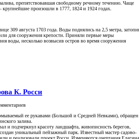
 залива, препятствовавшая свободному речному течению. Чаще
 крупнейшие произошли в 1777, 1824 и 1924 годах.
ице 309 августа 1703 года. Воды поднялись на 2,5 метра, затопи
овили для сооружения крепости. Приняли первые меры
ня воды, несколько возвысив остров во время сооружения
ова К. Росси
мментариев
 омываемый ее рукавами (Большой и Средней Невками), обращен
нского залива.
вал и подчеркнул красоту ландшафта, живописность берегов,
 создан уникальный пейзажный парк. Известный мастер садово-
вили и реализовали проект Росси. Изменяются очертания Елагин