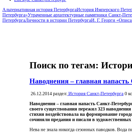
Альтернативная история Петербурга
История Имперского Петер
Петербурга»
Утраченные архитектурные памятники Санкт-Пете
Петербурга
Личности в истории Петербурга
И. Г. Георги «Опис
Поиск по тегам: Истор
Наводнения – главная напасть
26.12.2014
раздел:
История Санкт-Петербурга
0
ко
Наводнения – главная напасть Санкт-Петербург
своего существования пережил 323 наводнения 
стихия воздействовала на формирование город
сочиняли предания и писали в художественных
Нева не знала никогда сезонных паводков. Вода 