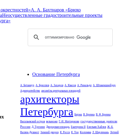
 окрестностей»
А. А. Бахтиаров «Брюхо
а
Неосуществленные градостроительные проекты
урга»
Основание Петербурга
А. Бетанкур
А. Брюллов
А. Захаров
А. Квасов
А. Ринальди
А. Штакеншнейдер
Адмиралтейство
ансамбль центральных площадей
архитекторы
Петербурга
Биржа
В. Бренна
В. Ф. Бренна
ях
государственные деятели
Васильевский остров
вельможи
Г.-И. Маттарнови
России
Д. Трезини
Дворцовая площадь
Екатерина II
Емельян Хайлов
Ж.-Б.
Коломна
Валлен-Деламот
Зимний дворец
К. Росси
К. Тон
Л. Шарлемань
Летний