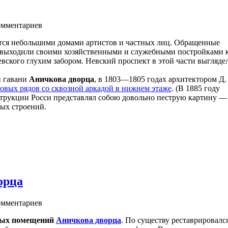
мментариев
ается небольшими домами артистов и частных лиц. Обращенные
а выходили своими хозяйственными и служебными постройками 
вского глухим забором. Невский проспект в этой части выгляде
и гавани
Аничкова дворца
, в 1803—1805 годах архитектором Д.
овых рядов со сквозной аркадой в нижнем этаже
. (В 1885 году
струкции Росси представлял собою довольно пеструю картину —
ных строений.
орца
мментариев
ных помещений
Аничкова дворца
. По существу реставрировалс