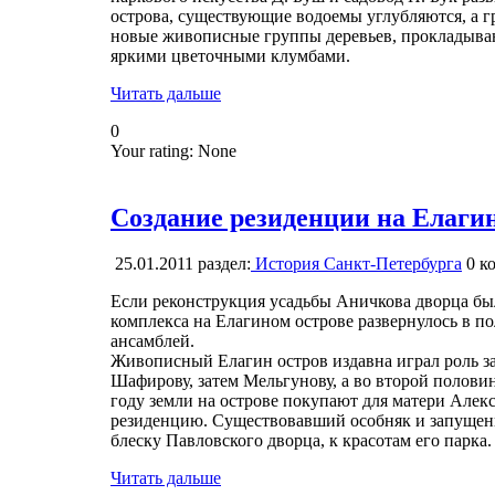
острова, существующие водоемы углубляются, а 
новые живописные группы деревьев, прокладыва
яркими цветочными клумбами.
Читать дальше
0
Your rating:
None
Создание резиденции на Елаги
25.01.2011
раздел:
История Санкт-Петербурга
0
ко
Если реконструкция усадьбы Аничкова дворца бы
комплекса на Елагином острове развернулось в п
ансамблей.
Живописный Елагин остров издавна играл роль з
Шафирову, затем Мельгунову, а во второй половин
году земли на острове покупают для матери Алекс
резиденцию. Существовавший особняк и запущенн
блеску Павловского дворца, к красотам его парка.
Читать дальше