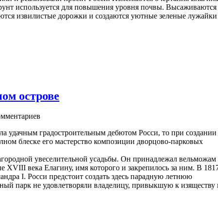
грунт используется для повышения уровня почвы. Высаживаются
ются извилистые дорожки и создаются уютные зеленые лужайки
ном острове
мментариев
ла удачным градостроительным дебютом Росси, то при создании
олном блеске его мастерство композиции дворцово-парковых
агородной увеселительной усадьбы. Он принадлежал вельможам
е XVIII века Елагину, имя которого и закрепилось за ним. В 181
андра I. Росси предстоит создать здесь парадную летнюю
ый парк не удовлетворяли владелицу, привыкшую к изяществу 