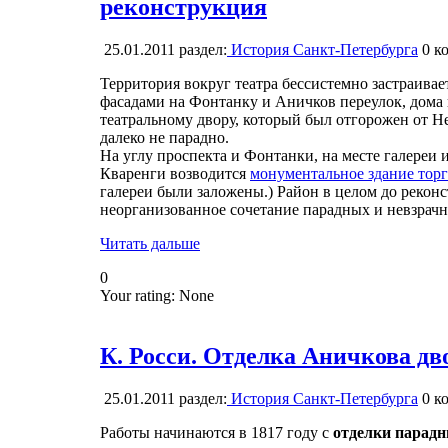
реконструкция
25.01.2011
раздел:
История Санкт-Петербурга
0
ко
Территория вокруг театра бессистемно застраив
фасадами на Фонтанку и Аничков переулок, дом
театральному двору, который был отгорожен от Не
далеко не парадно.
На углу проспекта и Фонтанки, на месте галереи 
Кваренги возводится
монументальное здание торг
галереи были заложены.) Район в целом до рекон
неорганизованное сочетание парадных и невзрач
Читать дальше
0
Your rating:
None
К. Росси. Отделка Аничкова дв
25.01.2011
раздел:
История Санкт-Петербурга
0
ко
Работы начинаются в 1817 году с
отделки парад