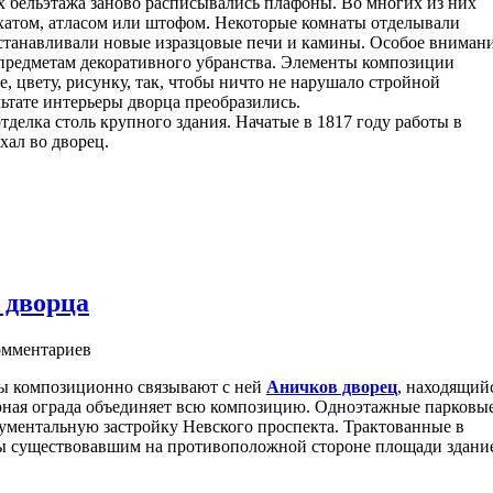
х бельэтажа заново расписывались плафоны. Во многих из них
хатом, атласом или штофом. Некоторые комнаты отделывали
станавливали новые изразцовые печи и камины. Особое вниман
 предметам декоративного убранства. Элементы композиции
, цвету, рисунку, так, чтобы ничто не нарушало стройной
ьтате интерьеры дворца преобразились.
делка столь крупного здания. Начатые в 1817 году работы в
хал во дворец.
 дворца
мментариев
ны композиционно связывают с ней
Аничков дворец
, находящий
урная ограда объединяет всю композицию. Одноэтажные парковы
ментальную застройку Невского проспекта. Трактованные в
ны существовавшим на противоположной стороне площади здани