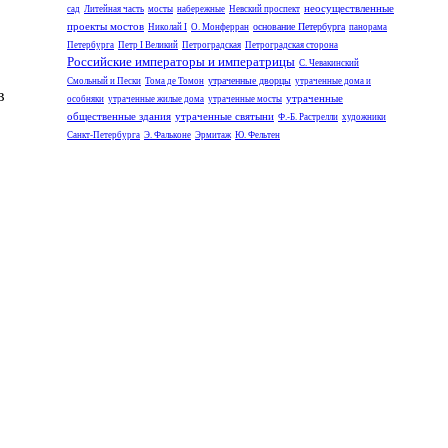
неосуществленные
сад
Литейная часть
мосты
набережные
Невский проспект
проекты мостов
основание Петербурга
Николай I
О. Монферран
панорама
Петербурга
Петр I Великий
Петроградская
Петроградская сторона
Российские императоры и императрицы
С. Чевакинский
утраченные дворцы
Смольный и Пески
Тома де Томон
утраченные дома и
в
утраченные
особняки
утраченные жилые дома
утраченные мосты
общественные здания
утраченные святыни
Ф.-Б. Растрелли
художники
Санкт-Петербурга
Э. Фальконе
Эрмитаж
Ю. Фельтен
а