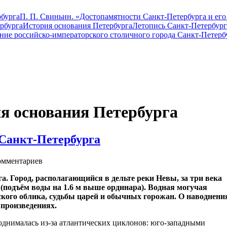
бурга
П. П. Свиньин. «Достопамятности Санкт-Петербурга и его
рбурга
История основания Петербурга
Летопись Санкт-Петербург
ание российско-императорского столичного города Санкт-Петерб
ия основания Петербурга
 Санкт-Петербурга
мментариев
а. Город, располагающийся в дельте реки Невы, за три века
(подъём воды на 1.6 м выше ординара). Водная могучая
ского облика, судьбы царей и обычных горожан. О наводнени
 произведениях.
поднималась из-за атлантических циклонов: юго-западными