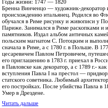
Годы жизни: 1747 — 1820
Бренна Винченцо — художник-декоратор и
происхождению итальянец. Родился во Фл
обучался в Риме рисунку и живописи у По
Париже. Занимался в Риме раскопками и 
памятников. Издал альбом античных камей.
польским магнатом С. Потоцким и выполня
сначала в Риме, а с 1780 г. в Польше. В 17
цесаревичем Павлом Петровичем, путешес
его приглашению в 1783 г. приехал в Рос
в Павловске как декоратор, а с 1789 г.- ка
вступления Павла I на престол — придвор
статского советника. Любимый архитектор 
его постройках. После убийства Павла в 1
Умер в Дрездене.
Читать дальше