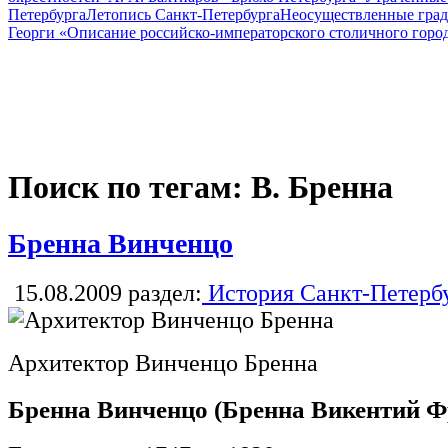
Петербурга
Летопись Санкт-Петербурга
Неосуществленные град
Георги «Описание российско-императорского столичного горо
Поиск по тегам: В. Бренна
Бренна Винченцо
15.08.2009
раздел:
История Санкт-Петерб
Архитектор Винченцо Бренна
Бренна Винченцо (Бренна Викентий Ф