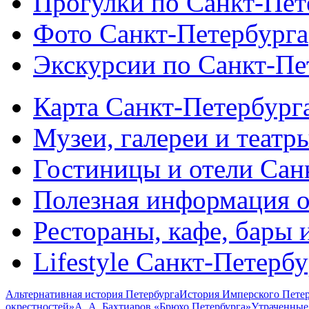
Прогулки по Санкт-Пет
Фото Санкт-Петербурга
Экскурсии по Санкт-Пе
Карта Санкт-Петербург
Музеи, галереи и театр
Гостиницы и отели Сан
Полезная информация о
Рестораны, кафе, бары 
Lifestyle Санкт-Петерб
Альтернативная история Петербурга
История Имперского Петер
окрестностей»
А. А. Бахтиаров «Брюхо Петербурга»
Утраченные