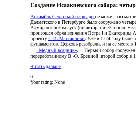
Создание Исаакиевского собора: четы
Ансамбль Сенатской площади
не может рассматри
Далматского в Петербурге было сооружено четыре 
Адмиралтейском лугу (ни автор, ни её точное мес
произошел обряд венчания Петра I и Екатерины Ал
проекту
Г.-И. Маттарнови
. Уже в 1724 году было
фундаментов. Церковь разобрали, и на её месте в
—
«Медный всадник»
. Первый собор сооружен 
переработанному В.-Ф. Бренной; второй собор в 1
Читать дальше
0
Your rating:
None