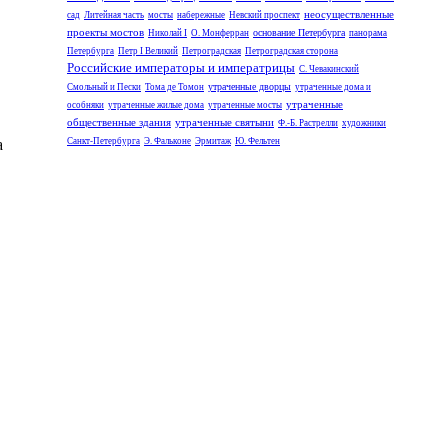
неосуществленные
сад
Литейная часть
мосты
набережные
Невский проспект
проекты мостов
основание Петербурга
Николай I
О. Монферран
панорама
Петербурга
Петр I Великий
Петроградская
Петроградская сторона
Российские императоры и императрицы
С. Чевакинский
утраченные дворцы
Смольный и Пески
Тома де Томон
утраченные дома и
утраченные
особняки
утраченные жилые дома
утраченные мосты
общественные здания
утраченные святыни
Ф.-Б. Растрелли
художники
Санкт-Петербурга
Э. Фальконе
Эрмитаж
Ю. Фельтен
а