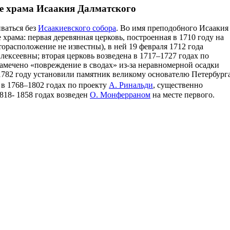
ре храма Исаакия Далматского
ваться без
Исаакиевского собора
. Во имя преподобного Исаакия
храма: первая деревянная церковь, построенная в 1710 году на
торасположение не известны), в ней 19 февраля 1712 года
ексеевны; вторая церковь возведена в 1717–1727 годах по
 замечено «повреждение в сводах» из-за неравномерной осадки
 1782 году установили памятник великому основателю Петербург
в 1768–1802 годах по проекту
А. Ринальди
, существенно
818- 1858 годах возведен
О. Монферраном
на месте первого.