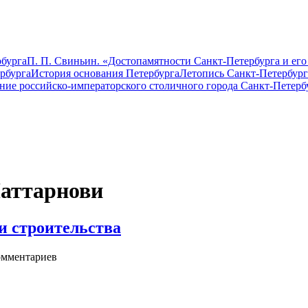
бурга
П. П. Свиньин. «Достопамятности Санкт-Петербурга и его
рбурга
История основания Петербурга
Летопись Санкт-Петербург
ание российско-императорского столичного города Санкт-Петерб
Маттарнови
и строительства
мментариев