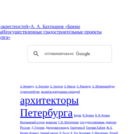
 окрестностей»
А. А. Бахтиаров «Брюхо
а
Неосуществленные градостроительные проекты
урга»
А. Бетанкур
А. Брюллов
А. Захаров
А. Квасов
А. Ринальди
А. Штакеншнейдер
Адмиралтейство
ансамбль центральных площадей
архитекторы
Петербурга
Биржа
В. Бренна
В. Ф. Бренна
государственные деятели
Васильевский остров
вельможи
Г.-И. Маттарнови
России
Д. Трезини
Дворцовая площадь
Екатерина II
Емельян Хайлов
Ж.-Б.
Коломна
Валлен-Деламот
Зимний дворец
К. Росси
К. Тон
Л. Шарлемань
Летний