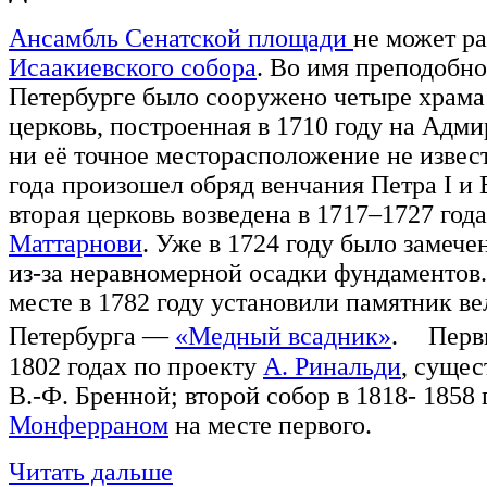
Ансамбль Сенатской площади
не может ра
Исаакиевского собора
. Во имя преподобно
Петербурге было сооружено четыре храма:
церковь, построенная в 1710 году на Адми
ни её точное месторасположение не извест
года произошел обряд венчания Петра I и
вторая церковь возведена в 1717–1727 год
Маттарнови
. Уже в 1724 году было замече
из-за неравномерной осадки фундаментов. 
месте в 1782 году установили памятник в
Петербурга —
«Медный всадник»
. Первы
1802 годах по проекту
А. Ринальди
, суще
В.-Ф. Бренной; второй собор в 1818- 1858
Монферраном
на месте первого.
Читать дальше