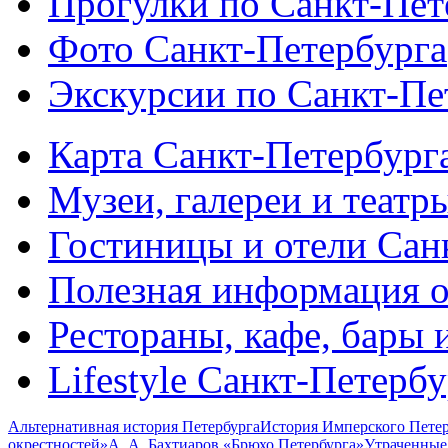
Прогулки по Санкт-Пет
Фото Санкт-Петербурга
Экскурсии по Санкт-Пе
Карта Санкт-Петербург
Музеи, галереи и театр
Гостиницы и отели Сан
Полезная информация о
Рестораны, кафе, бары 
Lifestyle Санкт-Петерб
Альтернативная история Петербурга
История Имперского Петер
окрестностей»
А. А. Бахтиаров «Брюхо Петербурга»
Утраченные