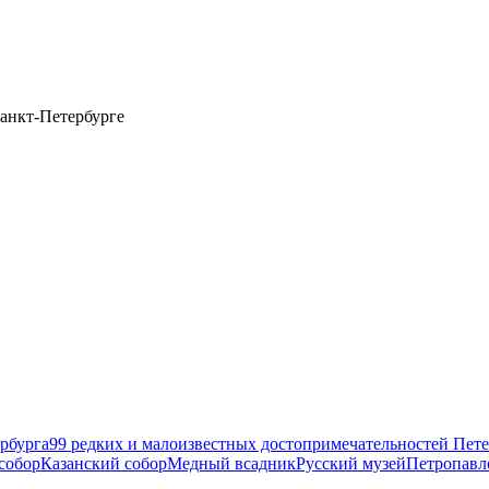
анкт-Петербурге
рбурга
99 редких и малоизвестных достопримечательностей Пете
собор
Казанский собор
Медный всадник
Русский музей
Петропавл