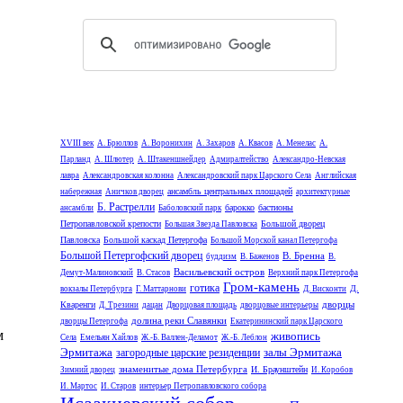
XVIII век
А. Брюллов
А. Воронихин
А. Захаров
А. Квасов
А. Менелас
А.
Парланд
А. Шлютер
А. Штакеншнейдер
Адмиралтейство
Александро-Невская
лавра
Александровская колонна
Александровский парк Царского Села
Английская
ансамбль центральных площадей
набережная
Аничков дворец
архитектурные
Б. Растрелли
барокко
бастионы
ансамбли
Баболовский парк
Петропавловской крепости
Большой дворец
Большая Звезда Павловска
Павловска
Большой каскад Петергофа
Большой Морской канал Петергофа
Большой Петергофский дворец
В. Бренна
буддизм
В. Баженов
В.
Васильевский остров
Демут-Малиновский
В. Стасов
Верхний парк Петергофа
Гром-камень
готика
Д.
вокзалы Петербурга
Г. Маттарнови
Д. Висконти
дворцы
Кваренги
Д. Трезини
дацан
Дворцовая площадь
дворцовые интерьеры
долина реки Славянки
дворцы Петергофа
Екатерининский парк Царского
м
живопись
Села
Емельян Хайлов
Ж.-Б. Валлен-Деламот
Ж.-Б. Леблон
Эрмитажа
залы Эрмитажа
загородные царские резиденции
знаменитые дома Петербурга
И. Браунштейн
Зимний дворец
И. Коробов
И. Мартос
И. Старов
интерьер Петропавловского собора