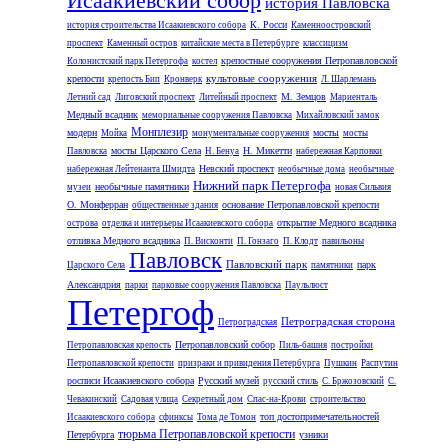
Исаакиевский собор
история Павловска
К. Росси
история строительства Исаакиевского собора
Каменноостровский
проспект
Каменный остров
китайские места в Петербурге
классицизм
крепостные сооружения Петропавловской
Колонистский парк Петергофа
костел
культовые сооружения
крепости
крепость Бип
Кронверк
Л. Шарлемань
М. Земцов
Летний сад
Лиговский проспект
Литейный проспект
Мариенталь
Медный всадник
мемориальные сооружения Павловска
Михайловский замок
Монплезир
модерн
мосты
Мойка
монументальные сооружения
мосты
мосты Царского Села
Н. Микетти
Павловска
Н. Бенуа
набережная Карповки
Невский проспект
набережная Лейтенанта Шмидта
необычные дома
необычные
Нижний парк Петергофа
необычные памятники
музеи
новая Сильвия
О. Монферран
основание Петропавловской крепости
общественные здания
открытие Медного всадника
острова
отделка и интерьеры Исаакиевского собора
отливка Медного всадника
П. Висконти
П. Гонзаго
П. Клодт
павильоны
Павловск
Павловский парк
парк
Царского Села
памятники
Александрия
парки
парковые сооружения Павловска
Паульлюст
Петергоф
Петроградская сторона
Петроградская
Петропавловский собор
Петропавловская крепость
Пиль-башня
постройки
Петропавловской крепости
призраки и привидения Петербурга
Пушкин
Распутин
росписи Исаакиевского собора
Русский музей
русский стиль
С. Бржозовский
С.
Чевакинский
Садовая улица
Секретный дом
Спас-на-Крови
строительство
топ достопримечательностей
Исаакиевского собора
сфинксы
Тома де Томон
тюрьма Петропавловской крепости
Петербурга
узники