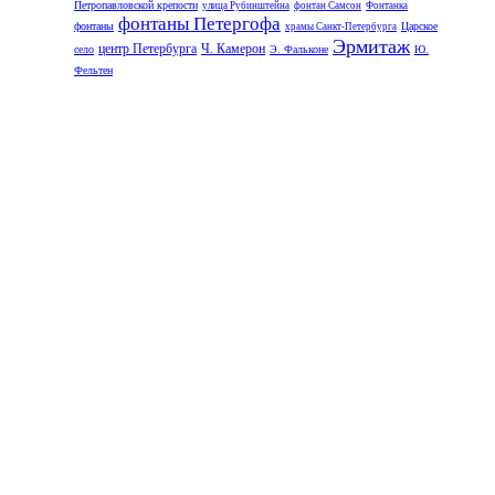
Петропавловской крепости
улица Рубинштейна
фонтан Самсон
Фонтанка
фонтаны Петергофа
фонтаны
Царское
храмы Санкт-Петербурга
Эрмитаж
центр Петербурга
Ч. Камерон
село
Э. Фальконе
Ю.
Фельтен