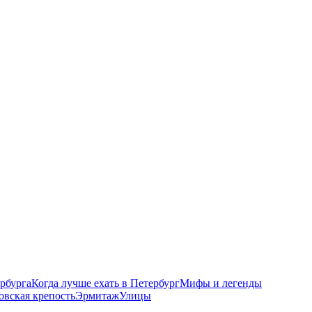
рбурга
Когда лучше ехать в Петербург
Мифы и легенды
овская крепость
Эрмитаж
Улицы