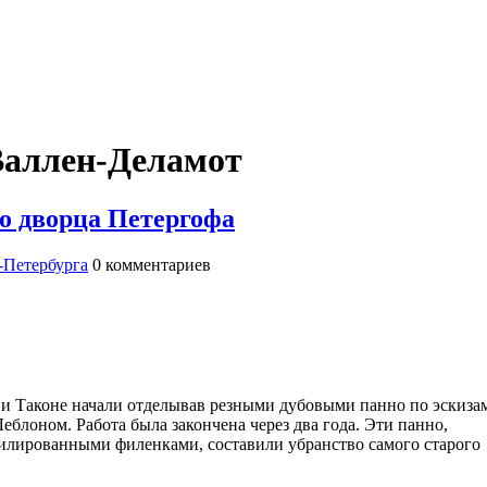
 Валлен-Деламот
о дворца Петергофа
-Петербурга
0
комментариев
р и Таконе начали отделывав резными дубовыми панно по эскиза
еблоном. Работа была закончена через два года. Эти панно,
илированными филенками, составили убранство самого старого