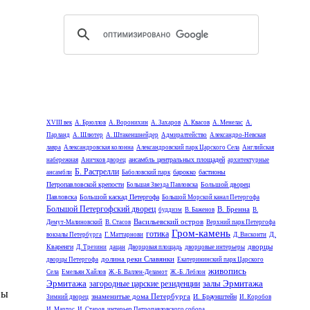
XVIII век
А. Брюллов
А. Воронихин
А. Захаров
А. Квасов
А. Менелас
А.
Парланд
А. Шлютер
А. Штакеншнейдер
Адмиралтейство
Александро-Невская
лавра
Александровская колонна
Александровский парк Царского Села
Английская
ансамбль центральных площадей
набережная
Аничков дворец
архитектурные
Б. Растрелли
барокко
бастионы
ансамбли
Баболовский парк
Петропавловской крепости
Большой дворец
Большая Звезда Павловска
Павловска
Большой каскад Петергофа
Большой Морской канал Петергофа
Большой Петергофский дворец
В. Бренна
буддизм
В. Баженов
В.
Васильевский остров
Демут-Малиновский
В. Стасов
Верхний парк Петергофа
Гром-камень
готика
Д.
вокзалы Петербурга
Г. Маттарнови
Д. Висконти
дворцы
Кваренги
Д. Трезини
дацан
Дворцовая площадь
дворцовые интерьеры
долина реки Славянки
дворцы Петергофа
Екатерининский парк Царского
живопись
Села
Емельян Хайлов
Ж.-Б. Валлен-Деламот
Ж.-Б. Леблон
Эрмитажа
залы Эрмитажа
загородные царские резиденции
вы
знаменитые дома Петербурга
И. Браунштейн
Зимний дворец
И. Коробов
И. Мартос
И. Старов
интерьер Петропавловского собора