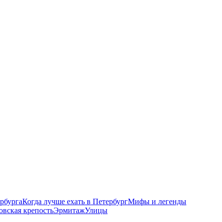
рбурга
Когда лучше ехать в Петербург
Мифы и легенды
овская крепость
Эрмитаж
Улицы