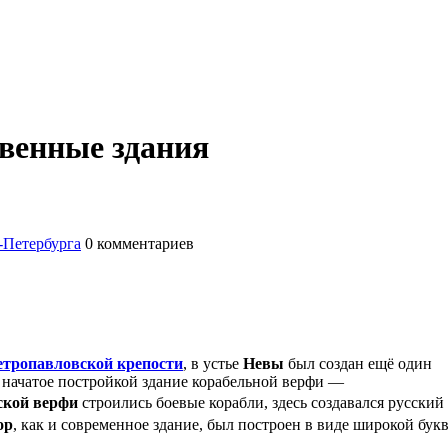
твенные здания
-Петербурга
0
комментариев
етропавловской крепости
, в устье
Невы
был создан ещё один
е начатое постройкой здание корабельной верфи —
ской верфи
строились боевые корабли, здесь создавался русский
ор
, как и современное здание, был построен в виде широкой бук