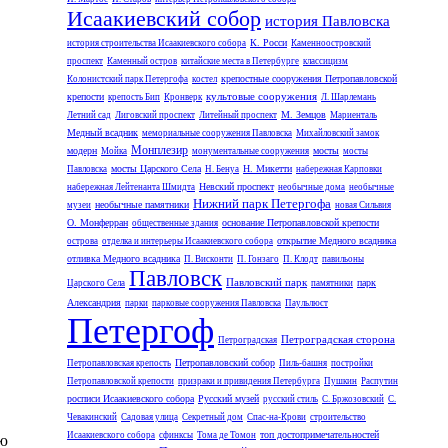
Исаакиевский собор
история Павловска
К. Росси
история строительства Исаакиевского собора
Каменноостровский
проспект
Каменный остров
китайские места в Петербурге
классицизм
крепостные сооружения Петропавловской
Колонистский парк Петергофа
костел
культовые сооружения
крепости
крепость Бип
Кронверк
Л. Шарлемань
М. Земцов
Летний сад
Лиговский проспект
Литейный проспект
Мариенталь
Медный всадник
мемориальные сооружения Павловска
Михайловский замок
Монплезир
модерн
мосты
Мойка
монументальные сооружения
мосты
мосты Царского Села
Н. Микетти
Павловска
Н. Бенуа
набережная Карповки
Невский проспект
набережная Лейтенанта Шмидта
необычные дома
необычные
Нижний парк Петергофа
необычные памятники
музеи
новая Сильвия
О. Монферран
основание Петропавловской крепости
общественные здания
открытие Медного всадника
острова
отделка и интерьеры Исаакиевского собора
отливка Медного всадника
П. Висконти
П. Гонзаго
П. Клодт
павильоны
Павловск
Павловский парк
парк
Царского Села
памятники
Александрия
парки
парковые сооружения Павловска
Паульлюст
Петергоф
Петроградская сторона
Петроградская
Петропавловский собор
Петропавловская крепость
Пиль-башня
постройки
Петропавловской крепости
призраки и привидения Петербурга
Пушкин
Распутин
росписи Исаакиевского собора
Русский музей
русский стиль
С. Бржозовский
С.
Чевакинский
Садовая улица
Секретный дом
Спас-на-Крови
строительство
топ достопримечательностей
Исаакиевского собора
сфинксы
Тома де Томон
ию