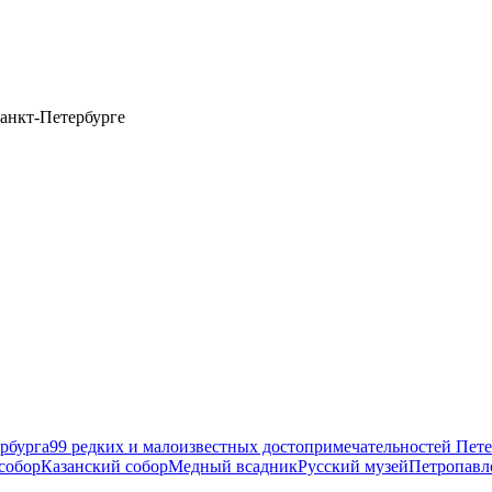
анкт-Петербурге
рбурга
99 редких и малоизвестных достопримечательностей Пете
собор
Казанский собор
Медный всадник
Русский музей
Петропавл