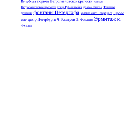
тюрьма Петропавловской крепости
Петербурга
узники
Петропавловской крепости
улица Рубинштейна
фонтан Самсон
Фонтанка
фонтаны Петергофа
фонтаны
Царское
храмы Санкт-Петербурга
Эрмитаж
центр Петербурга
Ч. Камерон
село
Э. Фальконе
Ю.
Фельтен