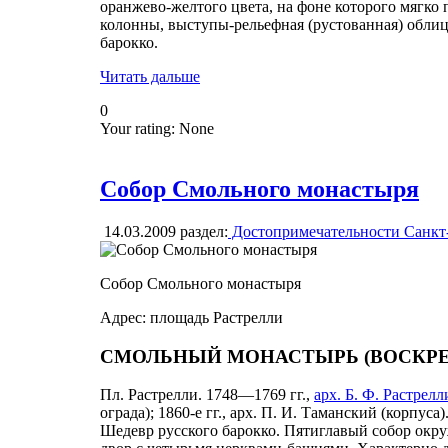
оранжево-желтого цвета, на фоне которого мягк
колонны, выступы-рельефная (рустованная) обли
барокко.
Читать дальше
0
Your rating:
None
Собор Смольного монастыря
14.03.2009
раздел:
Достопримечательности Санкт
Собор Смольного монастыря
Адрес: площадь Растрелли
СМОЛЬНЫЙ МОНАСТЫРЬ (ВОСКР
Пл. Растрелли. 1748—1769 гг.,
арх. Б. Ф. Растрелл
ограда); 1860-е гг., арх. П. И. Таманский (корпуса)
Шедевр русского барокко. Пятиглавый собор ок