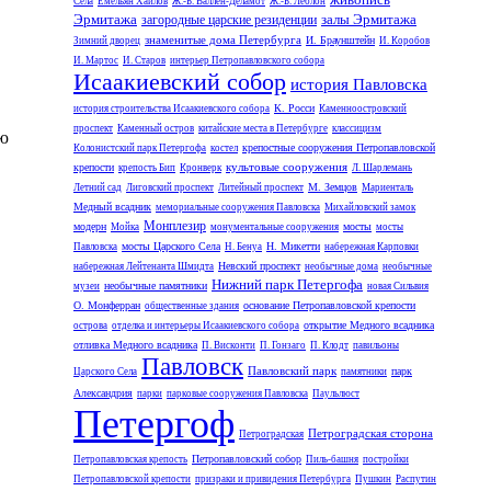
Села
Емельян Хайлов
Ж.-Б. Валлен-Деламот
Ж.-Б. Леблон
Эрмитажа
залы Эрмитажа
загородные царские резиденции
знаменитые дома Петербурга
И. Браунштейн
Зимний дворец
И. Коробов
И. Мартос
И. Старов
интерьер Петропавловского собора
Исаакиевский собор
история Павловска
К. Росси
история строительства Исаакиевского собора
Каменноостровский
проспект
Каменный остров
китайские места в Петербурге
классицизм
ию
крепостные сооружения Петропавловской
Колонистский парк Петергофа
костел
культовые сооружения
крепости
крепость Бип
Кронверк
Л. Шарлемань
М. Земцов
Летний сад
Лиговский проспект
Литейный проспект
Мариенталь
Медный всадник
мемориальные сооружения Павловска
Михайловский замок
Монплезир
модерн
мосты
Мойка
монументальные сооружения
мосты
мосты Царского Села
Н. Микетти
Павловска
Н. Бенуа
набережная Карповки
Невский проспект
набережная Лейтенанта Шмидта
необычные дома
необычные
Нижний парк Петергофа
необычные памятники
музеи
новая Сильвия
О. Монферран
основание Петропавловской крепости
общественные здания
открытие Медного всадника
острова
отделка и интерьеры Исаакиевского собора
отливка Медного всадника
П. Висконти
П. Гонзаго
П. Клодт
павильоны
Павловск
Павловский парк
парк
Царского Села
памятники
Александрия
парки
парковые сооружения Павловска
Паульлюст
Петергоф
Петроградская сторона
Петроградская
Петропавловский собор
Петропавловская крепость
Пиль-башня
постройки
Петропавловской крепости
призраки и привидения Петербурга
Пушкин
Распутин