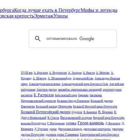
рбурга
Когда лучше ехать в Петербург
Мифы и легенды
овская крепость
Эрмитаж
Улицы
XVIII век
А. Брюллов
А. Воронихин
А. Захаров
А. Квасов
А. Менелас
А.
Парланд
А. Шлютер
А. Штакеншнейдер
Адмиралтейство
Александро-Невская
лавра
Александровская колонна
Александровский парк Царского Села
Английская
ансамбль центральных площадей
набережная
Аничков дворец
архитектурные
Б. Растрелли
барокко
бастионы
ансамбли
Баболовский парк
Петропавловской крепости
Большой дворец
Большая Звезда Павловска
Павловска
Большой каскад Петергофа
Большой Морской канал Петергофа
Большой Петергофский дворец
В. Бренна
буддизм
В. Баженов
В.
Васильевский остров
Демут-Малиновский
В. Стасов
Верхний парк Петергофа
Гром-камень
готика
Д.
вокзалы Петербурга
Г. Маттарнови
Д. Висконти
дворцы
Кваренги
Д. Трезини
дацан
Дворцовая площадь
дворцовые интерьеры
долина реки Славянки
дворцы Петергофа
Екатерининский парк Царского
живопись