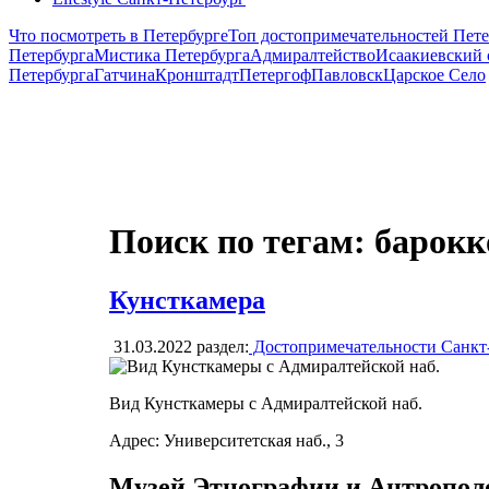
Что посмотреть в Петербурге
Топ достопримечательностей Пете
Петербурга
Мистика Петербурга
Адмиралтейство
Исаакиевский 
Петербурга
Гатчина
Кронштадт
Петергоф
Павловск
Царское Село
Поиск по тегам: барокк
Кунсткамера
31.03.2022
раздел:
Достопримечательности Санкт
Вид Кунсткамеры с Адмиралтейской наб.
Адрес: Университетская наб., 3
Музей Этнографии и Антропол