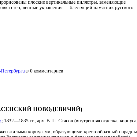
о прорисованы плоские вертикальные пилястры, заменяющие
цовка стен, лепные украшения — блестящий памятник русского
-Петербурга
0
комментариев
ЕСЕНСКИЙ НОВОДЕВИЧИЙ)
и
; 1832—1835 гг., арх. В. П. Стасов (внутренняя отделка, корпуса
.
ружен жилыми корпусами, образующими крестообразный парадн