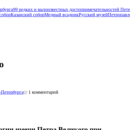
рбурга
99 редких и малоизвестных достопримечательностей Пете
собор
Казанский собор
Медный всадник
Русский музей
Петропавл
о
-Петербурга
1
комментарий
огии имени Петра Великого при