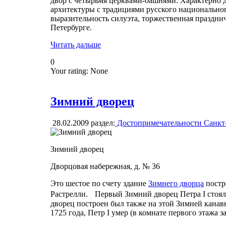
двор с четырьмя церквами-башнями. Характерно 
архитектуры с традициями русского национальног
выразительность силуэта, торжественная праздни
Петербурге.
Читать дальше
0
Your rating:
None
Зимний дворец
28.02.2009
раздел:
Достопримечательности Санкт
Зимний дворец
Дворцовая набережная, д. № 36
Это шестое по счету здание
Зимнего дворца
постр
Растрелли. Первый Зимний дворец Петра I стоял
дворец построен был также на этой Зимней канавк
1725 года, Петр I умер (в комнате первого этажа