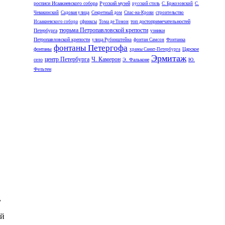
росписи Исаакиевского собора
Русский музей
русский стиль
С. Бржозовский
С.
Чевакинский
Садовая улица
Секретный дом
Спас-на-Крови
строительство
топ достопримечательностей
Исаакиевского собора
сфинксы
Тома де Томон
тюрьма Петропавловской крепости
Петербурга
узники
Петропавловской крепости
улица Рубинштейна
фонтан Самсон
Фонтанка
фонтаны Петергофа
фонтаны
Царское
храмы Санкт-Петербурга
Эрмитаж
центр Петербурга
Ч. Камерон
село
Э. Фальконе
Ю.
Фельтен
,
ый