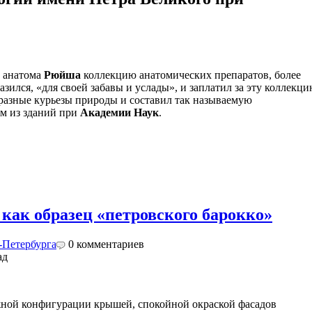
о анатома
Рюйша
коллекцию анатомических препаратов, более
азился, «для своей забавы и услады», и заплатил за эту коллекц
 разные курьезы природы и составил так называемую
ом из зданий при
Академии Наук
.
как образец «петровского барокко»
-Петербурга
0
комментариев
жной конфигурации крышей, спокойной окраской фасадов