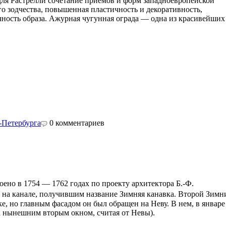
для Растрелли сочетание приемов и форм западноевропейской
о зодчества, повышенная пластичность и декоративность,
чность образа. Ажурная чугунная ограда — одна из красивейших
-Петербурга
0
комментариев
оено в 1754 — 1762 годах по проекту архитектора Б.-Ф.
 на канале, получившим название Зимняя канавка. Второй Зимн
е, но главным фасадом он был обращен на Неву. В нем, в январе
 за нынешним вторым окном, считая от Невы).