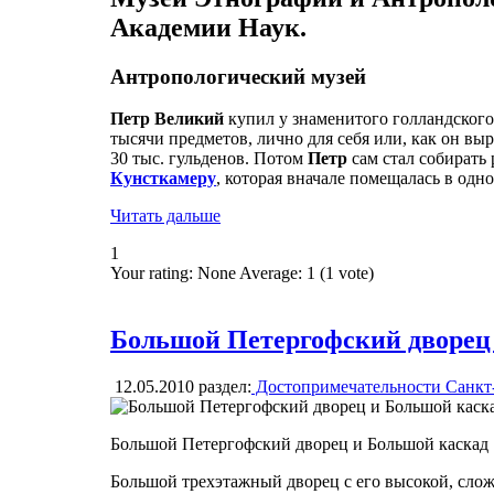
Академии Наук.
Антропологический музей
Петр Великий
купил у знаменитого голландског
тысячи предметов, лично для себя или, как он выр
30 тыс. гульденов. Потом
Петр
сам стал собирать
Кунсткамеру
, которая вначале помещалась в одн
Читать дальше
1
Your rating:
None
Average:
1
(
1
vote)
Большой Петергофский дворец 
12.05.2010
раздел:
Достопримечательности Санкт
Большой Петергофский дворец и Большой каскад
Большой трехэтажный дворец с его высокой, сло