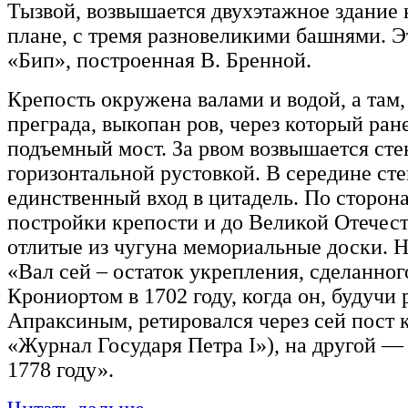
Тызвой, возвышается двухэтажное здание
плане, с тремя разновеликими башнями. Э
«Бип», построенная В. Бренной.
Крепость окружена валами и водой, а там, 
преграда, выкопан ров, через который pa
подъемный мост. За рвом возвышается сте
горизонтальной рустовкой. В середине ст
единственный вход в цитадель. По сторона
постройки крепости и до Великой Отечес
отлитые из чугуна мемориальные доски. Н
«Вал сей – остаток укрепления, сделанно
Крониортом в 1702 году, когда он, будучи
Апраксиным, ретировался через сей пост к
«Журнал Государя Петра I»), на другой —
1778 году».