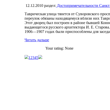
12.12.2010
раздел:
Достопримечательности Санкт
Таврическая улица тянется от Суворовского просп
переулок обязаны находящемуся вблизи них Таври
Этот дворец был построен в районе бывшей Конн
выдающегося русского архитектора И. Е. Старова.
1906—1907 годах были приспособлены для заседа
Читать дальше
Your rating:
None
1
2
3
4
5