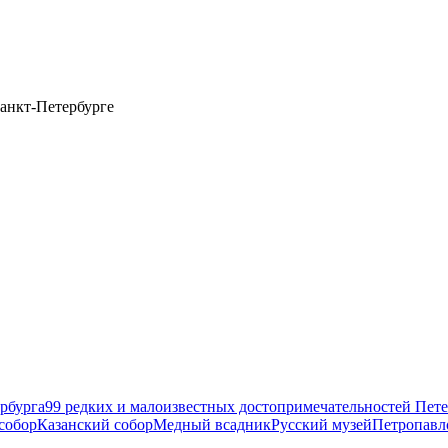
анкт-Петербурге
рбурга
99 редких и малоизвестных достопримечательностей Пете
собор
Казанский собор
Медный всадник
Русский музей
Петропавл