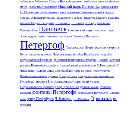
Невский проспект
набережная Лейтенанта Шмидта
необычные дома
необычные
Нижний парк Петергофа
необычные памятники
музеи
новая Сильвия
О. Монферран
основание Петропавловской крепости
общественные здания
открытие Медного всадника
острова
отделка и интерьеры Исаакиевского собора
отливка Медного всадника
П. Висконти
П. Гонзаго
П. Клодт
павильоны
Павловск
Павловский парк
парк
Царского Села
памятники
Александрия
парки
парковые сооружения Павловска
Паульлюст
Петергоф
Петроградская сторона
Петроградская
Петропавловский собор
Петропавловская крепость
Пиль-башня
постройки
Петропавловской крепости
призраки и привидения Петербурга
Пушкин
Распутин
росписи Исаакиевского собора
Русский музей
русский стиль
С. Бржозовский
С.
Чевакинский
Садовая улица
Секретный дом
Спас-на-Крови
строительство
топ достопримечательностей
Исаакиевского собора
сфинксы
Тома де Томон
тюрьма Петропавловской крепости
Петербурга
узники
Петропавловской крепости
улица Рубинштейна
фонтан Самсон
Фонтанка
фонтаны Петергофа
фонтаны
Царское
храмы Санкт-Петербурга
Эрмитаж
центр Петербурга
Ч. Камерон
село
Э. Фальконе
Ю.
Фельтен