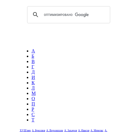
А
Б
В
Г
Д
И
К
Л
М
О
П
Р
С
Т
XVIII век
А. Брюллов
А. Воронихин
А. Захаров
А. Квасов
А. Менелас
А.