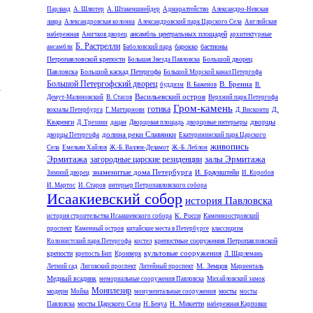
Парланд
А. Шлютер
А. Штакеншнейдер
Адмиралтейство
Александро-Невская
лавра
Александровская колонна
Александровский парк Царского Села
Английская
ансамбль центральных площадей
набережная
Аничков дворец
архитектурные
Б. Растрелли
барокко
бастионы
ансамбли
Баболовский парк
Петропавловской крепости
Большой дворец
Большая Звезда Павловска
Павловска
Большой каскад Петергофа
Большой Морской канал Петергофа
Большой Петергофский дворец
В. Бренна
а
буддизм
В. Баженов
В.
Васильевский остров
Демут-Малиновский
В. Стасов
Верхний парк Петергофа
Гром-камень
готика
Д.
вокзалы Петербурга
Г. Маттарнови
Д. Висконти
дворцы
Кваренги
Д. Трезини
дацан
Дворцовая площадь
дворцовые интерьеры
долина реки Славянки
дворцы Петергофа
Екатерининский парк Царского
живопись
Села
Емельян Хайлов
Ж.-Б. Валлен-Деламот
Ж.-Б. Леблон
Эрмитажа
залы Эрмитажа
загородные царские резиденции
знаменитые дома Петербурга
И. Браунштейн
Зимний дворец
И. Коробов
И. Мартос
И. Старов
интерьер Петропавловского собора
Исаакиевский собор
история Павловска
К. Росси
история строительства Исаакиевского собора
Каменноостровский
проспект
Каменный остров
китайские места в Петербурге
классицизм
крепостные сооружения Петропавловской
Колонистский парк Петергофа
костел
культовые сооружения
крепости
крепость Бип
Кронверк
Л. Шарлемань
М. Земцов
Летний сад
Лиговский проспект
Литейный проспект
Мариенталь
Медный всадник
мемориальные сооружения Павловска
Михайловский замок
Монплезир
модерн
мосты
Мойка
монументальные сооружения
мосты
мосты Царского Села
Н. Микетти
Павловска
Н. Бенуа
набережная Карповки