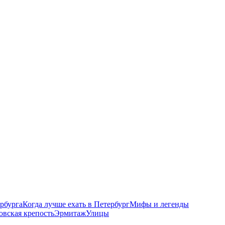
рбурга
Когда лучше ехать в Петербург
Мифы и легенды
овская крепость
Эрмитаж
Улицы