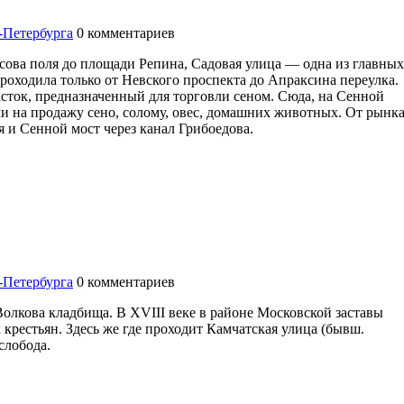
-Петербурга
0
комментариев
сова поля до площади Репина, Садовая улица — одна из главных
проходила только от Невского проспекта до Апраксина переулка.
сток, предназначенный для торговли сеном. Сюда, на Сенной
ли на продажу сено, солому, овес, домашних животных. От рынк
и Сенной мост через канал Грибоедова.
-Петербурга
0
комментариев
Волкова кладбища. В XVIII веке в районе Московской заставы
 крестьян. Здесь же где проходит Камчатская улица (бывш.
слобода.