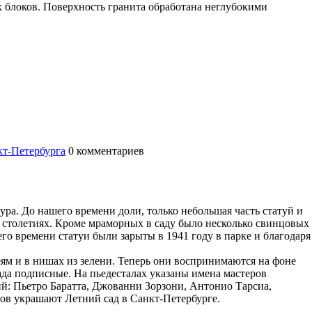
 блоков. Поверхность гранита обработана неглубокими
т-Петербурга
0
комментариев
ра. До нашего времени доли, только небольшая часть статуй и
 столетиях. Кроме мраморных в саду было несколько свинцовых
о времени статуи были зарыты в 1941 году в парке и благодаря
еям и в нишах из зелени. Теперь они воспринимаются на фоне
ада подписные. На пьедесталах указаны имена мастеров
й: Пьетро Баратта, Джованни Зорзони, Антонио Тарсиа,
ов украшают Летний сад в Санкт-Петербурге.