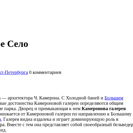
ое Село
т-Петербурга
0
комментариев
а — архитектора Ч. Камерона. С Холодной баней и
Большим
нные достоинства Камероновой галереи определяются общим
ле парка. Дворец и примыкающая к нем
Камеронова галерея
онижается от Камероновой галереи по направлению к Большому
а
. Галерея видна издалека и играет доминирующую роль в
а. Вместе с тем она представляет собой своеобразный бельведер
ид.