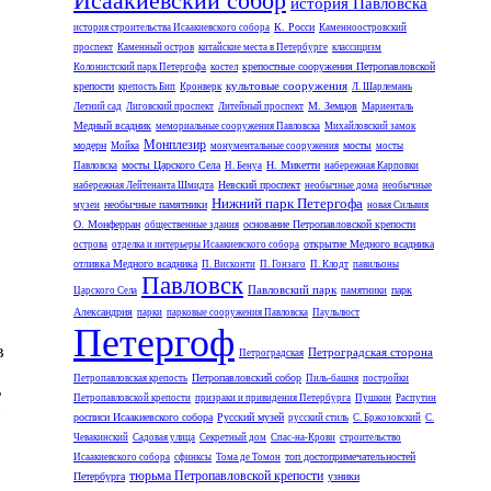
Исаакиевский собор
история Павловска
К. Росси
история строительства Исаакиевского собора
Каменноостровский
проспект
Каменный остров
китайские места в Петербурге
классицизм
крепостные сооружения Петропавловской
Колонистский парк Петергофа
костел
культовые сооружения
крепости
крепость Бип
Кронверк
Л. Шарлемань
М. Земцов
Летний сад
Лиговский проспект
Литейный проспект
Мариенталь
Медный всадник
мемориальные сооружения Павловска
Михайловский замок
Монплезир
модерн
мосты
Мойка
монументальные сооружения
мосты
мосты Царского Села
Н. Микетти
Павловска
Н. Бенуа
набережная Карповки
Невский проспект
набережная Лейтенанта Шмидта
необычные дома
необычные
Нижний парк Петергофа
необычные памятники
музеи
новая Сильвия
О. Монферран
основание Петропавловской крепости
общественные здания
открытие Медного всадника
острова
отделка и интерьеры Исаакиевского собора
отливка Медного всадника
П. Висконти
П. Гонзаго
П. Клодт
павильоны
Павловск
Павловский парк
парк
Царского Села
памятники
Александрия
парки
парковые сооружения Павловска
Паульлюст
Петергоф
в
Петроградская сторона
Петроградская
Петропавловский собор
Петропавловская крепость
Пиль-башня
постройки
ь
Петропавловской крепости
призраки и привидения Петербурга
Пушкин
Распутин
росписи Исаакиевского собора
Русский музей
русский стиль
С. Бржозовский
С.
Чевакинский
Садовая улица
Секретный дом
Спас-на-Крови
строительство
топ достопримечательностей
Исаакиевского собора
сфинксы
Тома де Томон
тюрьма Петропавловской крепости
Петербурга
узники