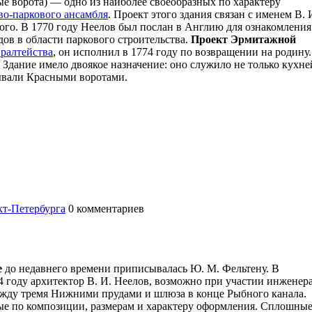
е ворота) — одно из наиболее своеобразных по характеру
во-паркового ансамбля
. Проект этого здания связан с именем В. 
кого. В 1770 году Неелов был послан в Англию для ознакомления
ов в области паркового строительства.
Проект Эрмитажной
ралтейства
, он исполнил в 1774 году по возвращении на родину.
Здание имело двоякое назначение: оно служило не только кухне
зывали Красными воротами.
т-Петербурга
0
комментариев
е
до недавнего времени приписывалась Ю. М. Фельтену. В
4 году архитектор В. И. Неелов, возможно при участии инженер
ежду тремя Нижними прудами и шлюза в конце Рыбного канала.
ые по композиции, размерам и характеру оформления. Сплошны