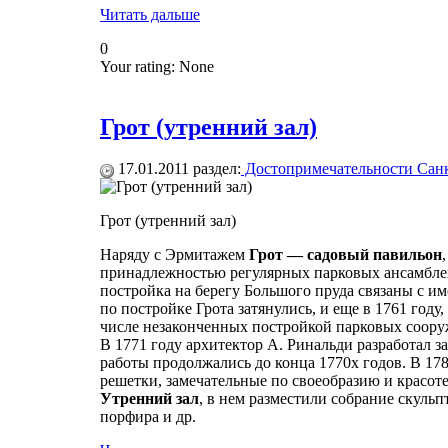
Читать дальше
0
Your rating:
None
Грот (утренний зал)
17.01.2011
раздел:
Достопримечательности Санк
Грот (утренний зал)
Наряду с Эрмитажем
Грот — садовый павильон
принадлежностью регулярных парковых ансамблей 
постройка на берегу Большого пруда связаны с им
по постройке Грота затянулись, и еще в 1761 году
числе незаконченных постройкой парковых соору
В 1771 году архитектор А. Ринальди разработал з
работы продолжались до конца 1770х годов. В 17
решетки, замечательные по своеобразию и красот
Утренний зал
, в нем разместили собрание скуль
порфира и др.