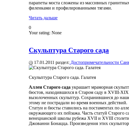
парапеты моста сложены из массивных гранитных
филенками и профилированными тягами.
Читать дальше
0
Your rating:
None
Скульптура Старого сада
17.01.2011
раздел:
Достопримечательности Санк
Скульптура Старого сада. Галатея
Аллеи Старого сада
украшает мраморная скульпту
бюстов, находившихся в Старом саду в XVIII-XIX
вызолоченных скульптур. Сохранившиеся до нашег
этому не пострадали во время военных действий.
Статуи и бюсты ставились на постаментах по алл
окружающего их пейзажа. Часть статуй Старого с
венецианской школы рубежа XVII и XVIII столети
Джованни Бонацца. Произведения этих скульптор