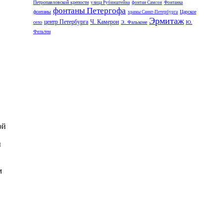
Петропавловской крепости
улица Рубинштейна
фонтан Самсон
Фонтанка
фонтаны Петергофа
фонтаны
Царское
храмы Санкт-Петербурга
Эрмитаж
центр Петербурга
Ч. Камерон
село
Э. Фальконе
Ю.
Фельтен
ой
ы
м