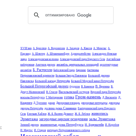
XVIII век
А. Брюллов
А. Воронихин
А. Захаров
А. Квасов
А. Менелас
А.
Парланд
А. Шлютер
А. Штакеншнейдер
Адмиралтейство
Александро-Невская
лавра
Александровская колонна
Александровский парк Царского Села
Английская
ансамбль центральных площадей
набережная
Аничков дворец
архитектурные
Б. Растрелли
барокко
бастионы
ансамбли
Баболовский парк
Петропавловской крепости
Большой дворец
Большая Звезда Павловска
Павловска
Большой каскад Петергофа
Большой Морской канал Петергофа
Большой Петергофский дворец
В. Бренна
буддизм
В. Баженов
В.
Васильевский остров
Демут-Малиновский
В. Стасов
Верхний парк Петергофа
Гром-камень
готика
Д.
вокзалы Петербурга
Г. Маттарнови
Д. Висконти
дворцы
Кваренги
Д. Трезини
дацан
Дворцовая площадь
дворцовые интерьеры
долина реки Славянки
дворцы Петергофа
Екатерининский парк Царского
живопись
Села
Емельян Хайлов
Ж.-Б. Валлен-Деламот
Ж.-Б. Леблон
Эрмитажа
залы Эрмитажа
загородные царские резиденции
знаменитые дома Петербурга
И. Браунштейн
Зимний дворец
И. Коробов
:
И. Мартос
И. Старов
интерьер Петропавловского собора