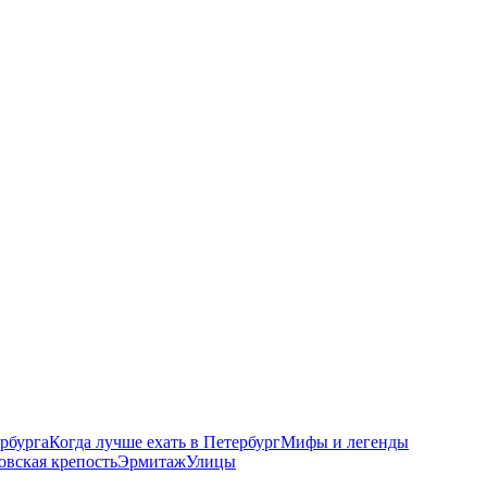
рбурга
Когда лучше ехать в Петербург
Мифы и легенды
овская крепость
Эрмитаж
Улицы