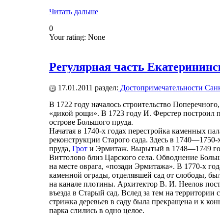
Читать дальше
0
Your rating:
None
Регулярная часть Екатерининс
17.01.2011
раздел:
Достопримечательности Санк
В 1722 году началось строительство Поперечного,
«дикой рощи». В 1723 году И. Ферстер построил
острове Большого пруда.
Начатая в 1740-х годах перестройка каменных па
реконструкции Старого сада. Здесь в 1740—1750-
пруда,
Грот
и Эрмитаж. Вырытый в 1748—1749 год
Виттолово близ Царского села. Обводнение Боль
на месте оврага, «позади Эрмитажа». В 1770-х го
каменной ограды, отделявшей сад от слободы, бы
на канале плотины. Архитектор В. И. Неелов по
въезда в Старый сад. Вслед за тем на территории
стрижка деревьев в саду была прекращена и к кон
парка слились в одно целое.