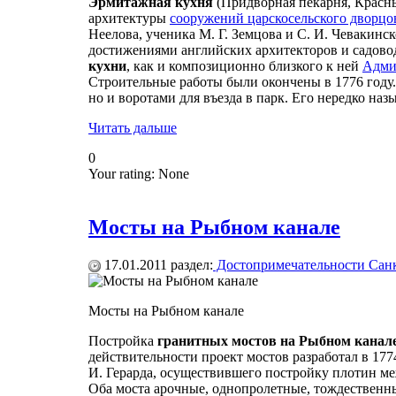
Эрмитажная кухня
(Придворная пекарня, Красны
архитектуры
сооружений царскосельского дворцо
Неелова, ученика М. Г. Земцова и С. И. Чевакинс
достижениями английских архитекторов и садовод
кухни
, как и композиционно близкого к ней
Адми
Строительные работы были окончены в 1776 году. 
но и воротами для въезда в парк. Его нередко на
Читать дальше
0
Your rating:
None
Мосты на Рыбном канале
17.01.2011
раздел:
Достопримечательности Санк
Мосты на Рыбном канале
Постройка
гранитных мостов на Рыбном канал
действительности проект мостов разработал в 177
И. Герарда, осуществившего постройку плотин м
Оба моста арочные, однопролетные, тождественн