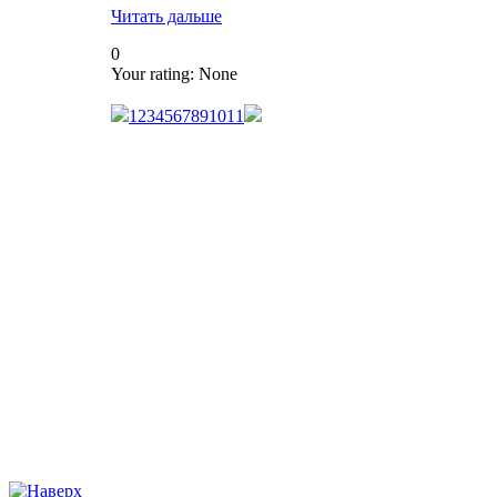
Читать дальше
0
Your rating:
None
1
2
3
4
5
6
7
8
9
10
11