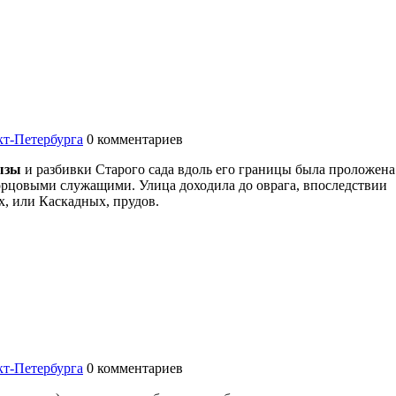
т-Петербурга
0
комментариев
ызы
и разбивки Старого сада вдоль его границы была проложена
ворцовыми служащими. Улица доходила до оврага, впоследствии
, или Каскадных, прудов.
т-Петербурга
0
комментариев