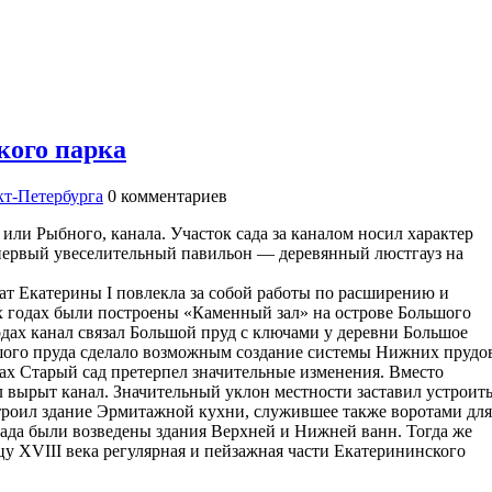
кого парка
т-Петербурга
0
комментариев
 или Рыбного, канала. Участок сада за каналом носил характер
 первый увеселительный павильон — деревянный люстгауз на
лат Екатерины I повлекла за собой работы по расширению и
х годах были построены «Каменный зал» на острове Большого
ах канал связал Большой пруд с ключами у деревни Большое
шого пруда сделало возможным создание системы Нижних прудо
дах Старый сад претерпел значительные изменения. Вместо
л вырыт канал. Значительный уклон местности заставил устроит
строил здание Эрмитажной кухни, служившее также воротами для
 сада были возведены здания Верхней и Нижней ванн. Тогда же
цу XVIII века регулярная и пейзажная части Екатерининского