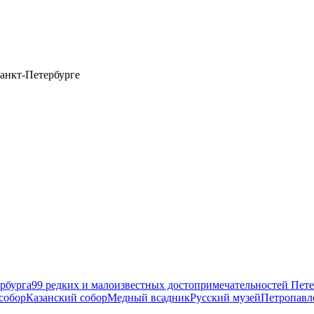
анкт-Петербурге
рбурга
99 редких и малоизвестных достопримечательностей Пете
собор
Казанский собор
Медный всадник
Русский музей
Петропавл