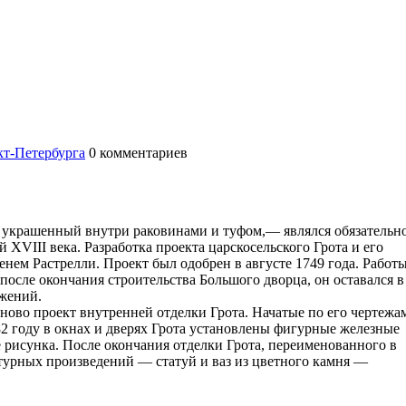
т-Петербурга
0
комментариев
, украшенный внутри раковинами и туфом,— являлся обязательн
XVIII века. Разработка проекта царскосельского Грота и его
енем Растрелли. Проект был одобрен в августе 1749 года. Работ
, после окончания строительства Большого дворца, он оставался в
жений.
аново проект внутренней отделки Грота. Начатые по его чертежа
82 году в окнах и дверях Грота установлены фигурные железные
е рисунка. После окончания отделки Грота, переименованного в
птурных произведений — статуй и ваз из цветного камня —