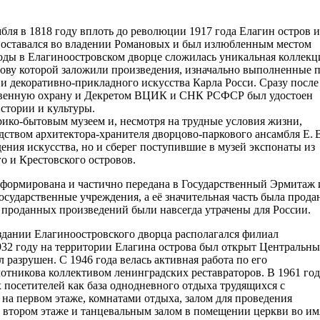
бля в 1818 году вплоть до революции 1917 года Елагин остров и
 оставался во владении Романовых и был излюбленным местом
годы в Елагиноостровском дворце сложилась уникальная коллекц
нову которой заложили произведения, изначально выполненные 
 и декоративно-прикладного искусства Карла Росси. Сразу после
ственную охрану и Декретом ВЦИК и СНК РСФСР был удостоен
стории и культуры.
рико-бытовым музеем и, несмотря на трудные условия жизни,
дством архитектора-хранителя дворцово-паркового ансамбля Е. 
ения искусства, но и сберег поступившие в музей экспонаты из
о и Крестовского островов.
асформирована и частично передана в Государственный Эрмитаж 
сударственные учреждения, а её значительная часть была прода
 проданных произведений были навсегда утрачены для России.
здании Елагиноостровского дворца располагался филиал
932 году на территории Елагина острова был открыт Центральн
 разрушен. С 1946 года велась активная работа по его
отникова коллективом ленинградских реставраторов. В 1961 го
посетителей как база однодневного отдыха трудящихся с
на первом этаже, комнатами отдыха, залом для проведения
втором этаже и танцевальным залом в помещении церкви во им