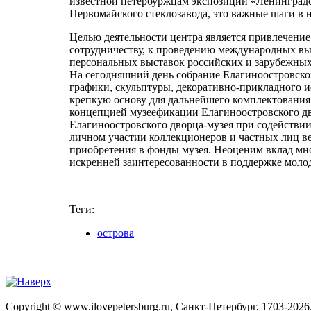
известной петербуржцам экспозиции «Ленинградс
Первомайского стеклозавода, это важные шаги в 
Целью деятельности центра является привлечение
сотрудничеству, к проведению международных выс
персональных выставок российских и зарубежных
На сегодняшний день собрание Елагиноостровског
графики, скульптуры, декоративно-прикладного и
крепкую основу для дальнейшего комплектования 
концепцией музеефикации Елагиноостровского дв
Елагиноостровского дворца-музея при содействии
личном участии коллекционеров и частных лиц ве
приобретения в фонды музея. Неоценим вклад мно
искренней заинтересованности в поддержке молодо
Теги:
острова
Copyright © www.ilovepetersburg.ru, Санкт-Петербург, 1703-2026