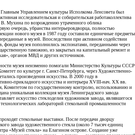
у Главным Управлением культуры Исполкома Ленсовета был
 активная исследовательская и собирательская работаколлектива
. В. Мухина по возрождению утраченного облика
ервую очередь, убранства интерьеровдворца, полностью
лекции нового музея в 1987 году составили единичные предметы
переданные в музей. Впоследствии при активном содействии
в, фонды музея пополнились экспонатами, переданными через
ударственную таможню, из закрытых на капитальный ремонт и
ая», органов МВД и других источников.
льности музея неизменно помогали Министерство Культуры СССР
митет по культуре г. Санкт-Петербурга, через Художественно-
тались произведения искусства. В 2000 году в
тивно-прикладного искусства и интерьера XVIII-нач. ХХ вв.
, Комитетом по государственному контролю, использованию и
дана уникальная коллекция музея Ленинградского завода
тавляет искусство стеклоделия художников завода, являвшегося
и технологических лабораторий стекольной промышленности
проходят стекольные выставки. После передачи дворцу
го завода художественного стекла (около 7 тысяч единиц
нтра «Музей стекла» на Елагином острове. Создание уже