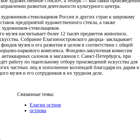
кое художественное стекло», а теперь — выставки произведени
направлении развития деятельности культурного центра.
 художников-стекольщиков России и других стран к широкому
тавок предприятий художественного стекла, а также
 художников-стекольщиков.
о музея насчитывает более 12 тысяч предметов живописи,
скусства. Собрание Елагиноостровского дворца- закладывает
фондов музея и его развития в целом в соответствии с общей
орцово-паркового комплекса. Фондово-закупочная комиссия
 антикварных салонов и магазинов г. Санкт-Петербурга, при
дёт работу по тщательному отбору произведений искусства для
гих частных лиц в пополнение коллекций благодаря их дарам и
го музея и его сотрудников в их трудном деле.
Связанные темы:
Елагин остров
острова
.