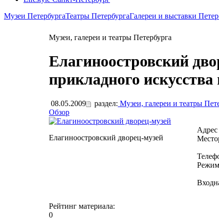
Музеи Петербурга
Театры Петербурга
Галереи и выставки Петер
Музеи, галереи и театры Петербурга
Елагиноостровский дво
прикладного искусства 
08.05.2009
раздел:
Музеи, галереи и театры Пет
Обзор
Адрес
Елагиноостровский дворец-музей
Место
Телеф
Режим
Входн
Рейтинг материала:
0