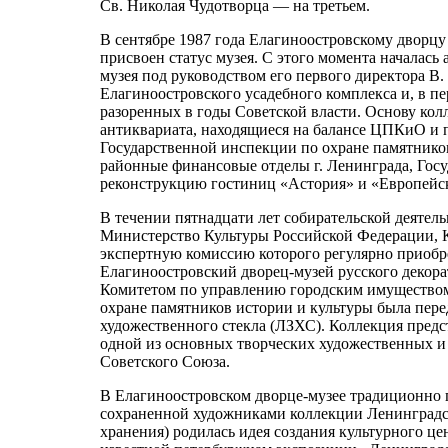
Св. Николая Чудотворца — на третьем.
В сентябре 1987 года Елагиноостровскому дворц
присвоен статус музея. С этого момента началась
музея под руководством его первого директора В
Елагиноостровского усадебного комплекса и, в п
разоренных в годы Советской власти. Основу кол
антиквариата, находящиеся на балансе ЦПКиО и 
Государственной инспекции по охране памятнико
районные финансовые отделы г. Ленинграда, Гос
реконструкцию гостиниц «Астория» и «Европейск
В течении пятнадцати лет собирательской деяте
Министерство Культуры Российской Федерации, Ко
экспертную комиссию которого регулярно приобре
Елагиноостровский дворец-музей русского декора
Комитетом по управлению городским имуществом
охране памятников истории и культуры была пере
художественного стекла (ЛЗХС). Коллекция предс
одной из основных творческих художественных 
Советского Союза.
В Елагиноостровском дворце-музее традиционно 
сохраненной художниками коллекции Ленинградско
хранения) родилась идея создания культурного це