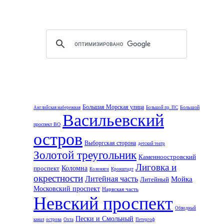
Большая Морская улица
Большой
Английская набережная
Большой пр. ПС
Васильевский
проспект ВО
остров
Выборгская сторона
детский театр
Золотой треугольник
Каменноостровский
Лиговка и
проспект
Коломна
Коломяги
Кронштадт
окрестности
Литейная часть
Мойка
Литейный
Московский проспект
Нарвская часть
Невский проспект
Обводный
Пески и Смольный
канал
острова
Охта
Петергоф