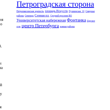
Петроградская сторона
площадь Искусств
Петропавловская крепость
Пушкинская_10
Северные
Сенная пл.
районы
Семенцы
Средний проспект ВО
ия
Фонтанка
Университетская набережная
Царское
по
центр Петербурга
село
южные районы
В.
и
на
ый
ду
я