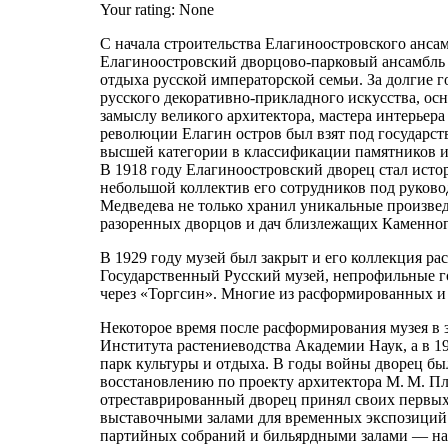
Your rating:
None
С начала строительства Елагиноостровского ансам
Елагиноостровский дворцово-парковый ансамбль
отдыха русской императорской семьи. За долгие 
русского декоративно-прикладного искусства, ос
замыслу великого архитектора, мастера интерьера
революции Елагин остров был взят под государ
высшей категории в классификации памятников и
В 1918 году Елагиноостровский дворец стал исто
небольшой коллектив его сотрудников под руково
Медведева не только хранил уникальные произвед
разоренных дворцов и дач близлежащих Каменног
В 1929 году музей был закрыт и его коллекция р
Государственный Русский музей, непрофильные го
через «Торгсин». Многие из расформированных и
Некоторое время после расформирования музея в 
Института растениеводства Академии Наук, а в 1
парк культуры и отдыха. В годы войны дворец был
восстановлению по проекту архитектора М. М. Пл
отреставрированный дворец принял своих первых 
выставочными залами для временных экспозиций 
партийных собраний и бильярдными залами — на 