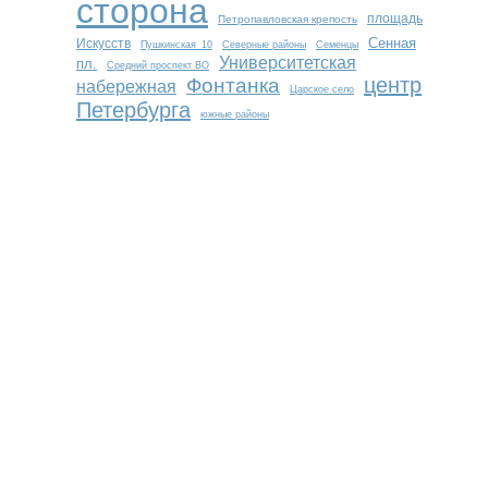
сторона
площадь
Петропавловская крепость
Сенная
Искусств
Пушкинская_10
Северные районы
Семенцы
Университетская
пл.
Средний проспект ВО
центр
Фонтанка
набережная
Царское село
Петербурга
южные районы