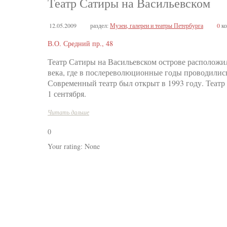
Театр Сатиры на Васильевском
12.05.2009
раздел:
Музеи, галереи и театры Петербурга
0
ко
В.О. Средний пр., 48
Театр Сатиры на Васильевском острове расположил
века, где в послереволюционные годы проводились
Современный театр был открыт в 1993 году. Театр 
1 сентября.
Читать дальше
0
Your rating:
None