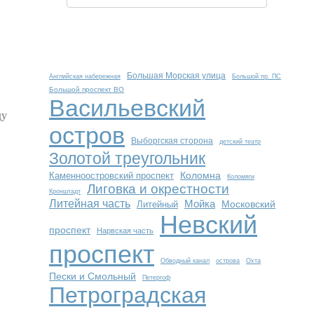
Большая Морская улица
Английская набережная
Большой пр. ПС
Большой проспект ВО
Васильевский
ду
остров
Выборгская сторона
детский театр
Золотой треугольник
Коломна
Каменноостровский проспект
Коломяги
Лиговка и окрестности
Кронштадт
Литейная часть
Мойка
Московский
Литейный
Невский
проспект
Нарвская часть
проспект
Обводный канал
острова
Охта
Пески и Смольный
Петергоф
Петроградская