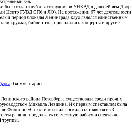
еатральный зал.
жи был создан клуб для сотрудников УНКВД в дальнейшем Двор
ный Центр ГУВД СПб и ЛО). На протяжении 67 лет деятельности
яжелый период блокады Ленинграда клуб являлся единственным
тали кружки, библиотека, проводились концерты и другие
бурга
0
комментариев
 Ленинского района Петербурга существовала среди прочих
д руководством Михаила Левшина. Их первым спектаклем была
. де Филиппо «Страсти по-итальянски», состоявшая из 3
ртисты решили продолжать совместную работу, а спектакль
й труппы.