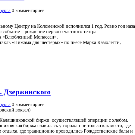
бурга
0
комментариев
льному Центру на Коломенской исполнился 1 год. Ровно год наз
 событие – рождение первого частного театра.
ля «Влюбленный Мопассан».
ектакль «Пижама для шестерых» по пьесе Марка Камолетти,
. Дзержинского
бурга
0
комментариев
ковский вокзал)
Калашниковской биржи, осуществлявшей операции с хлебом.
никовская биржа славилась у горожан не только как место, где
р отдыха, где традиционно проводились Рождественские балы и