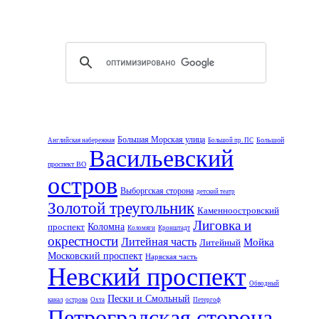
Большая Морская улица
Большой
Английская набережная
Большой пр. ПС
Васильевский
проспект ВО
остров
Выборгская сторона
детский театр
Золотой треугольник
Каменноостровский
Лиговка и
проспект
Коломна
Коломяги
Кронштадт
окрестности
Литейная часть
Мойка
Литейный
Московский проспект
Нарвская часть
Невский проспект
Обводный
Пески и Смольный
канал
острова
Охта
Петергоф
Петроградская сторона