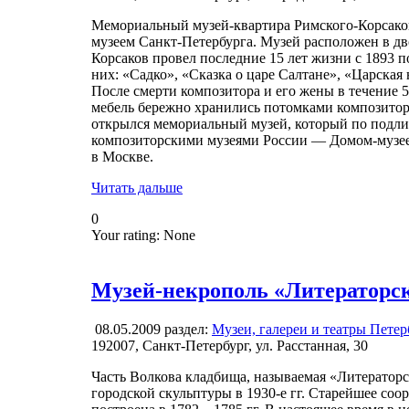
Мемориальный музей-квартира Римского-Корсако
музеем Санкт-Петербурга. Музей расположен в дв
Корсаков провел последние 15 лет жизни с 1893 по
них: «Садко», «Сказка о царе Салтане», «Царская
После смерти композитора и его жены в течение 
мебель бережно хранились потомками композитора.
открылся мемориальный музей, который по подли
композиторскими музеями России — Домом-музеем
в Москве.
Читать дальше
0
Your rating:
None
Музей-некрополь «Литераторс
08.05.2009
раздел:
Музеи, галереи и театры Петер
192007, Санкт-Петербург, ул. Расстанная, 30
Часть Волкова кладбища, называемая «Литераторс
городской скульптуры в 1930-е гг. Старейшее с