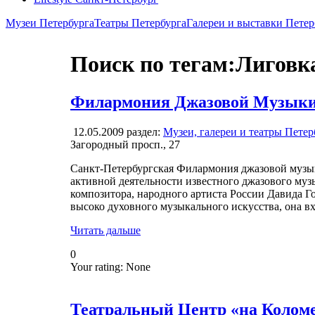
Музеи Петербурга
Театры Петербурга
Галереи и выставки Петер
Поиск по тегам:Лиговка
Филармония Джазовой Музык
12.05.2009
раздел:
Музеи, галереи и театры Петер
Загородный просп., 27
Санкт-Петербургская Филармония джазовой музыки
активной деятельности известного джазового муз
композитора, народного артиста России Давида Г
высоко духовного музыкального искусства, она в
Читать дальше
0
Your rating:
None
Театральный Центр «на Колом