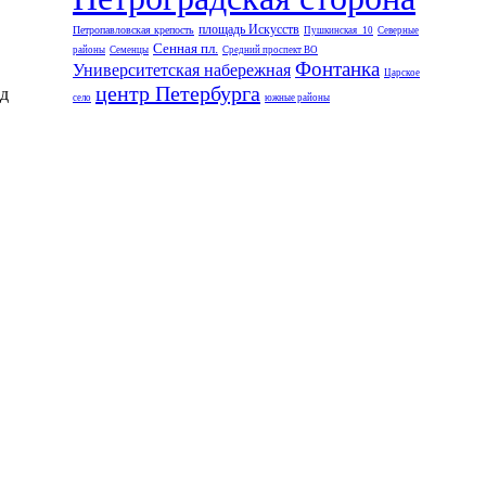
площадь Искусств
Петропавловская крепость
Пушкинская_10
Северные
Сенная пл.
районы
Семенцы
Средний проспект ВО
Фонтанка
Университетская набережная
Царское
центр Петербурга
ад
село
южные районы