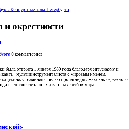
бурга
Концертные залы Петербурга
 и окрестности
и
бурга
0
комментариев
 была открыта 1 января 1989 года благодаря энтузиазму и
ыканта - мультиинструменталиста с мировым именем,
олощекина. Созданная с целью пропаганды джаза как серьезного,
ходит в число элитарных джазовых клубов мира.
енской»