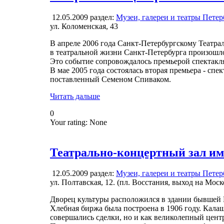
12.05.2009
раздел:
Музеи, галереи и театры Петер
ул. Коломенская, 43
В апреле 2006 года Санкт-Петербургскому Театра
в театральной жизни Санкт-Петербурга произошло
Это событие сопровождалось премьерой спектак
В мае 2005 года состоялась вторая премьера - сп
поставленный Семеном Спиваком.
Читать дальше
0
Your rating:
None
Театрально-концертный зал им
12.05.2009
раздел:
Музеи, галереи и театры Петер
ул. Полтавская, 12. (пл. Восстания, выход на Мос
Дворец культуры расположился в здании бывшей 
Хлебная биржа была построена в 1906 году. Калаш
совершались сделки, но и как великолепный цент