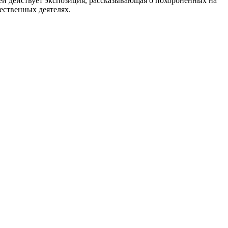
ней действует экспозиция, рассказывающая о похороненных на
ественных деятелях.