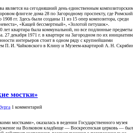
ва является на сегодняшний день единственным композиторски
оровом флигеле дома 28 по Загородному проспекту, где Римский
 1908 гг. Здесь были созданы 11 из 15 опер композитора, среди
 невеста», «Кащей бессмертный», «Золотой петушок».
50 лет квартира была коммунальной, но все подлинные предметы
 27 декабря 1971 г. в квартире на Загородном по их инициатив
нности интерьеров стоит в одном ряду с крупнейшими
 П. И. Чайковского в Клину и Музеем-квартирой А. Н. Скряби
кие мостки»
бурга
1
комментарий
кими мостками», оказалась в ведении Государственного музея
ооружение на Волковом кладбище — Воскресенская церковь — был