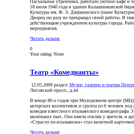
Пасхальные утренники, работало уютное кафе и т
18 июля 1940 года в здании Калашниковской бир
Культуры им. Ф. Э. Дзержинского (ныне Культур
Дворец ни разу не прекращал своей работы. В т
действующим учреждением культуры города. Рабо
мероприятия.
Читать дальше
0
Your rating:
None
Театр «Комедианты»
12.05.2009
раздел:
Музеи, галереи и театры Петер
Лиговский просп., д.44
В конце 80-х годов при Молодежном центре (МЦ)
актерских коллективов и группа из 6 человек по
комедия известного итальянского комедиографа Э
маленьких пьес. Она имела отклик у зрителя, и а
«Страсти по-итальянски» стал визитной карточко
Читать дальше