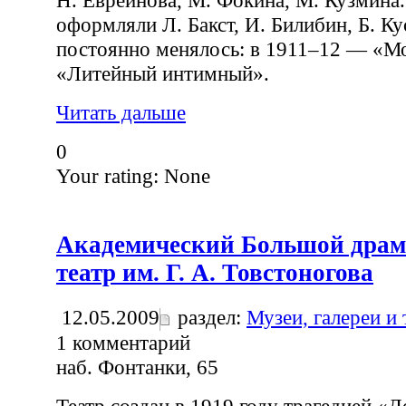
Н. Евреинова, М. Фокина, М. Кузмина.
оформляли Л. Бакст, И. Билибин, Б. Ку
постоянно менялось: в 1911–12 — «Мо
«Литейный интимный».
Читать дальше
0
Your rating:
None
Академический Большой драм
театр им. Г. А. Товстоногова
12.05.2009
раздел:
Музеи, галереи и
1
комментарий
наб. Фонтанки, 65