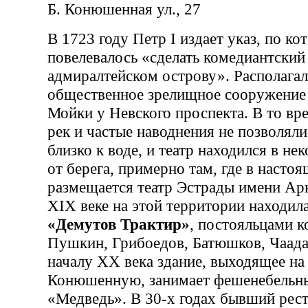
Б. Конюшенная ул., 27
В 1723 году Петр I издает указ, по к
повелевалось «сделать комедиантский
адмиралтейском острову». Располагал
общественное зрелищное сооружение 
Мойки у Невского проспекта. В то вр
рек и частые наводнения не позволяли
близко к воде, и театр находился в н
от берега, примерно там, где в насто
размещается театр Эстрады имени Ар
XIX веке на этой территории находил
«Демутов Трактир»
, постояльцами 
Пушкин, Грибоедов, Батюшков, Чаадае
началу XX века здание, выходящее н
Конюшенную, занимает фешенебельн
«Медведь». В 30-х годах бывший рес