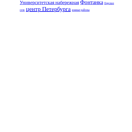
Фонтанка
Университетская набережная
Царское
центр Петербурга
село
южные районы