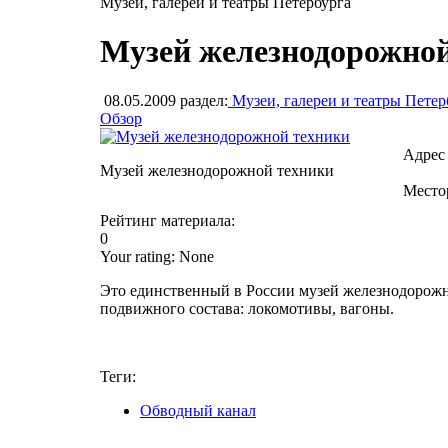
Музеи, галереи и театры Петербурга
Музей железнодорожной
08.05.2009
раздел:
Музеи, галереи и театры Петер
Обзор
Адрес
Музей железнодорожной техники
Место
Рейтинг материала:
0
Your rating:
None
Это единственный в России музей железнодорожн
подвижного состава: локомотивы, вагоны.
Теги:
Обводный канал