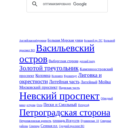
Большая Морская улица
Большой
Английская набережная
Большой пр. ПС
Васильевский
проспект ВО
остров
Выборгская сторона
детский театр
Золотой треугольник
Каменноостровский
Лиговка и
проспект
Коломна
Коломяги
Кронштадт
окрестности
Литейная часть
Мойка
Литейный
Московский проспект
Нарвская часть
Невский проспект
Обводный
Пески и Смольный
канал
острова
Охта
Петергоф
Петроградская сторона
площадь Искусств
Петропавловская крепость
Пушкинская_10
Северные
Сенная пл.
районы
Семенцы
Средний проспект ВО