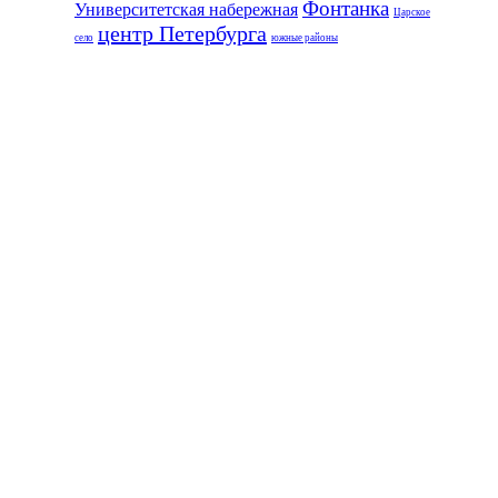
Фонтанка
Университетская набережная
Царское
центр Петербурга
село
южные районы