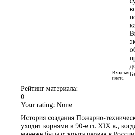
с
в
п
к
В
э
о
п
д
Входная
Б
плата
Рейтинг материала:
0
Your rating:
None
История создания Пожарно-техническ
уходит корнями в 90-е гг. XIX в., ко
манеже была открыта первая в Росси