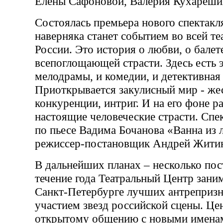
Елены Сафоновой, Валерия Кухареши
Состоялась премьера нового спектакл
наверняка станет событием во всей т
России. Это история о любви, о балет
всепоглощающей страсти. Здесь есть 
мелодрамы, и комедии, и детективная
Приоткрывается закулисный мир - же
конкуренции, интриг. И на его фоне р
настоящие человеческие страсти. Спе
по пьесе Вадима Бочанова «Ванна из л
режиссер-постановщик Андрей Жити
В дальнейших планах – несколько пост
течение года Театральный Центр зани
Санкт-Петербурге лучших антрепризн
участием звезд российской сцены. Цен
открытому общению с новыми именам