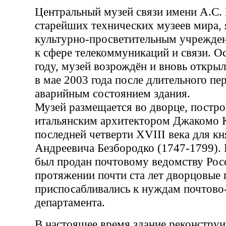
Центральный музей связи имени А.С. 
старейших технических музеев мира, 
культурно-просветительным учрежде
к сфере телекоммуникаций и связи. О
году, музей возрождён и вновь открыл
в мае 2003 года после длительного пе
аварийным состоянием здания.
Музей размещается во дворце, постр
итальянским архитектором Джакомо К
последней четверти XVIII века для к
Андреевича Безбородко (1747-1799). 
был продан почтовому ведомству Росс
протяжении почти ста лет дворцовые
приспосабливались к нуждам почтово
департамента.
В настоящее время здание реконструи